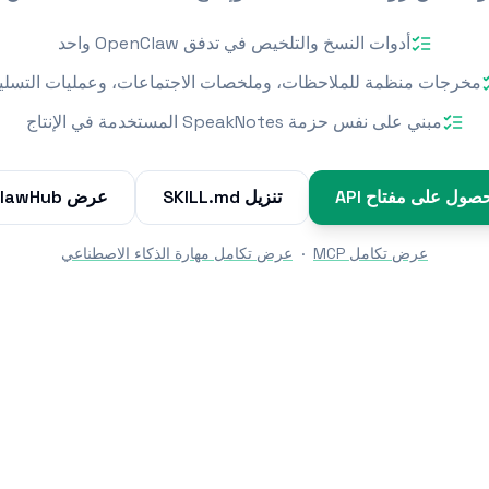
أدوات النسخ والتلخيص في تدفق OpenClaw واحد
مخرجات منظمة للملاحظات، وملخصات الاجتماعات، وعمليات التسلي
مبني على نفس حزمة SpeakNotes المستخدمة في الإنتاج
حصول على مفتاح API
تنزيل SKILL.md
عرض ClawHub
عرض تكامل MCP
·
عرض تكامل مهارة الذكاء الاصطناعي