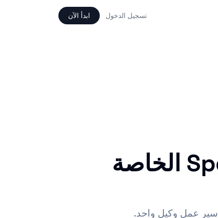
تسجيل الدخول
ابدأ الآن
امنح OpenClaw ذاكرة SpeakNotes الخاصة