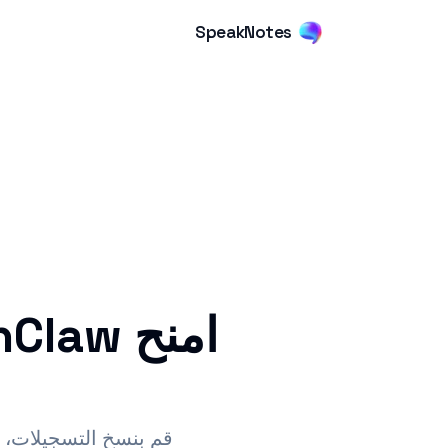
SpeakNotes
قم بنسخ التسجيلات، وتلخيص روابط YouTube، وإنتاج 