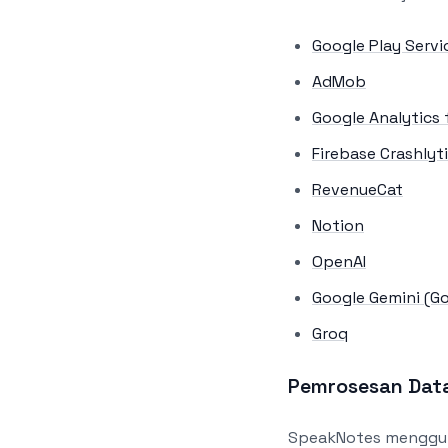
Google Play Servi
AdMob
Google Analytics 
Firebase Crashlyt
RevenueCat
Notion
OpenAI
Google Gemini (Go
Groq
Pemrosesan Data
SpeakNotes mengguna