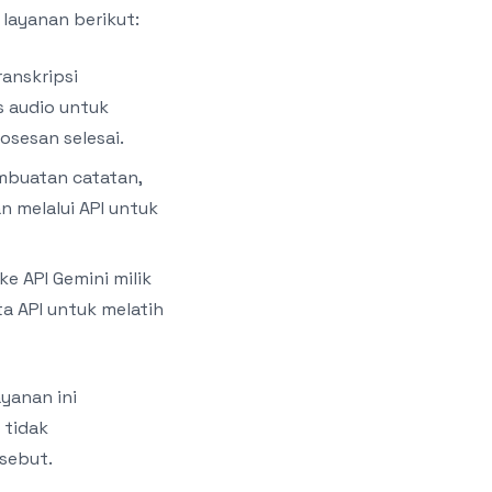
 layanan berikut:
ranskripsi
 audio untuk
sesan selesai.
embuatan catatan,
n melalui API untuk
e API Gemini milik
a API untuk melatih
yanan ini
 tidak
sebut.