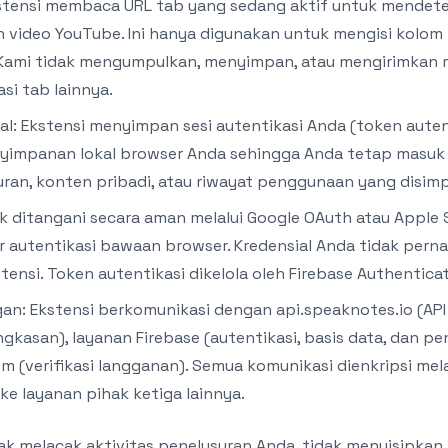
kstensi membaca URL tab yang sedang aktif untuk mendete
n video YouTube. Ini hanya digunakan untuk mengisi kolom
 Kami tidak mengumpulkan, menyimpan, atau mengirimkan 
si tab lainnya.
: Ekstensi menyimpan sesi autentikasi Anda (token autent
yimpanan lokal browser Anda sehingga Anda tetap masuk di
ran, konten pribadi, atau riwayat penggunaan yang disimp
k ditangani secara aman melalui Google OAuth atau Apple 
 autentikasi bawaan browser. Kredensial Anda tidak perna
tensi. Token autentikasi dikelola oleh Firebase Authenticat
gan: Ekstensi berkomunikasi dengan api.speaknotes.io (AP
ingkasan), layanan Firebase (autentikasi, basis data, dan pe
m (verifikasi langganan). Semua komunikasi dienkripsi mel
 ke layanan pihak ketiga lainnya.
ak melacak aktivitas penelusuran Anda, tidak menyisipkan i