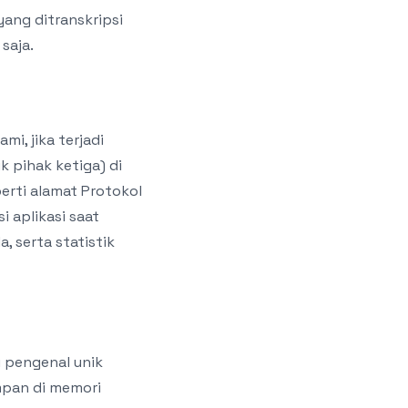
yang ditranskripsi
saja.
i, jika terjadi
 pihak ketiga) di
erti alamat Protokol
i aplikasi saat
 serta statistik
i pengenal unik
impan di memori