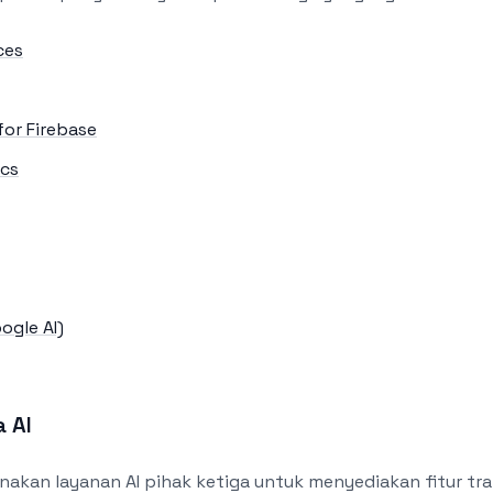
ces
for Firebase
ics
ogle AI)
 AI
kan layanan AI pihak ketiga untuk menyediakan fitur tra