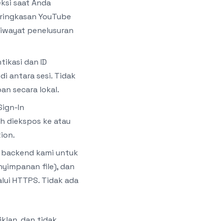
ksi saat Anda
 ringkasan YouTube
riwayat penelusuran
ikasi dan ID
 antara sesi. Tidak
an secara lokal.
Sign-In
h diekspos ke atau
ion.
I backend kami untuk
nyimpanan file), dan
alui HTTPS. Tidak ada
klan, dan tidak