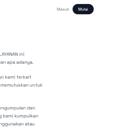
Masuk
Mulai
LAYANAN ini
kan apa adanya.
n kami terkait
g memutuskan untuk
pengumpulan dan
ng kami kumpulkan
enggunakan atau