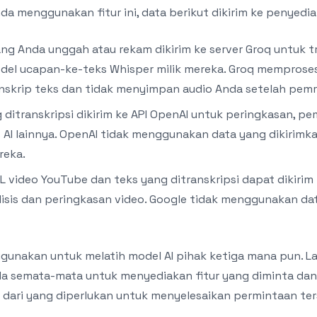
da menggunakan fitur ini, data berikut dikirim ke penyedia
yang Anda unggah atau rekam dikirim ke server Groq untuk t
l ucapan-ke-teks Whisper milik mereka. Groq memproses
nskrip teks dan tidak menyimpan audio Anda setelah pemro
 ditranskripsi dikirim ke API OpenAI untuk peringkasan, p
s AI lainnya. OpenAI tidak menggunakan data yang dikirimka
reka.
L video YouTube dan teks yang ditranskripsi dapat dikirim k
isis dan peringkasan video. Google tidak menggunakan dat
gunakan untuk melatih model AI pihak ketiga mana pun. La
 semata-mata untuk menyediakan fitur yang diminta dan
dari yang diperlukan untuk menyelesaikan permintaan ter