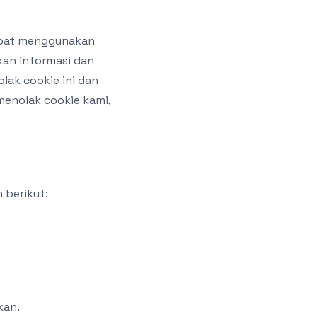
dapat menggunakan
an informasi dan
lak cookie ini dan
menolak cookie kami,
 berikut:
kan.