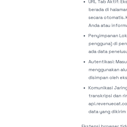
URL Tab Aktif: E
berada di halama
secara otomatis.
Anda atau informa
Penyimpanan Lokal
pengguna) di pen
ada data penelusu
Autentikasi: Masu
menggunakan alur
disimpan oleh eks
Komunikasi Jarin
transkripsi dan r
api.revenuecat.co
data yang dikirim
Ekstensi browser tid