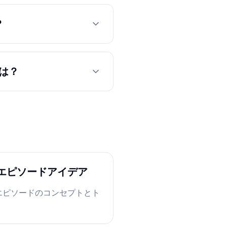
？
には？
エピソードアイデア
エピソードのコンセプトとト