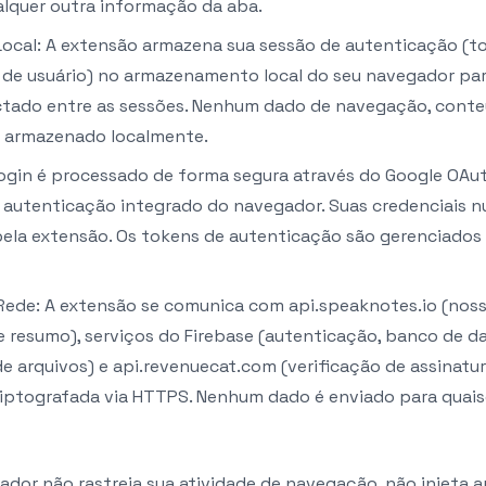
lquer outra informação da aba.
cal: A extensão armazena sua sessão de autenticação (t
D de usuário) no armazenamento local do seu navegador pa
ado entre as sessões. Nenhum dado de navegação, conte
é armazenado localmente.
ogin é processado de forma segura através do Google OAut
e autenticação integrado do navegador. Suas credenciais 
ela extensão. Os tokens de autenticação são gerenciados 
ede: A extensão se comunica com api.speaknotes.io (noss
e resumo), serviços do Firebase (autenticação, banco de d
arquivos) e api.revenuecat.com (verificação de assinatur
iptografada via HTTPS. Nenhum dado é enviado para quais
dor não rastreia sua atividade de navegação, não injeta a