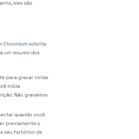
anto, eles são
 Chromium solicita
tá um resumo dos
te para gravar notas
cê inicia
crição. Não gravamos
etectar quando você
her previamente o
 seu histórico de