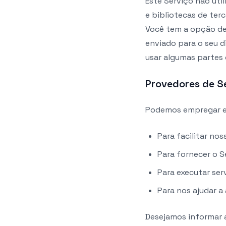
Este Serviço não uti
e bibliotecas de ter
Você tem a opção de
enviado para o seu d
usar algumas partes 
Provedores de S
Podemos empregar em
Para facilitar nos
Para fornecer o 
Para executar ser
Para nos ajudar a
Desejamos informar a