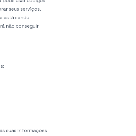
vo pode usar códigos
rar seus serviços.
ie está sendo
erá não conseguir
s:
 às suas Informações