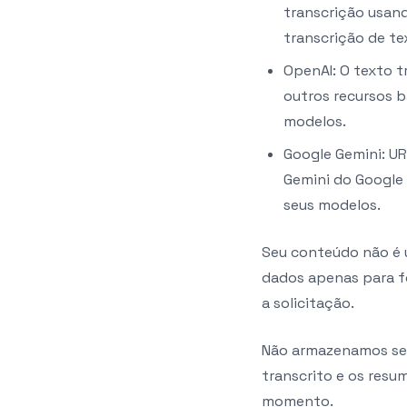
transcrição usand
transcrição de t
OpenAI: O texto t
outros recursos b
modelos.
Google Gemini: UR
Gemini do Google 
seus modelos.
Seu conteúdo não é u
dados apenas para fo
a solicitação.
Não armazenamos seu
transcrito e os res
momento.