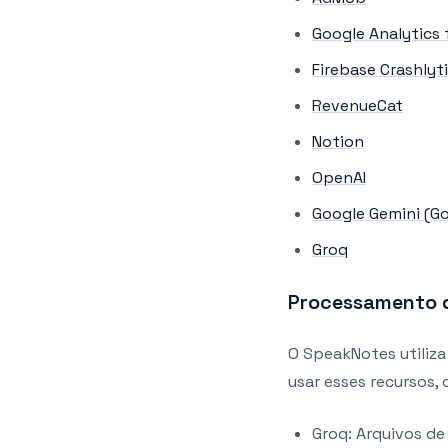
Google Analytics 
Firebase Crashlyt
RevenueCat
Notion
OpenAI
Google Gemini (Go
Groq
Processamento d
O SpeakNotes utiliza
usar esses recursos,
Groq: Arquivos de