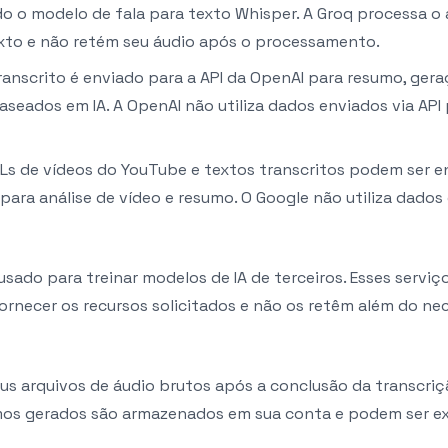
o o modelo de fala para texto Whisper. A Groq processa o
exto e não retém seu áudio após o processamento.
ranscrito é enviado para a API da OpenAI para resumo, ger
aseados em IA. A OpenAI não utiliza dados enviados via API 
Ls de vídeos do YouTube e textos transcritos podem ser en
para análise de vídeo e resumo. O Google não utiliza dados 
sado para treinar modelos de IA de terceiros. Esses servi
rnecer os recursos solicitados e não os retêm além do nec
s arquivos de áudio brutos após a conclusão da transcriç
umos gerados são armazenados em sua conta e podem ser ex