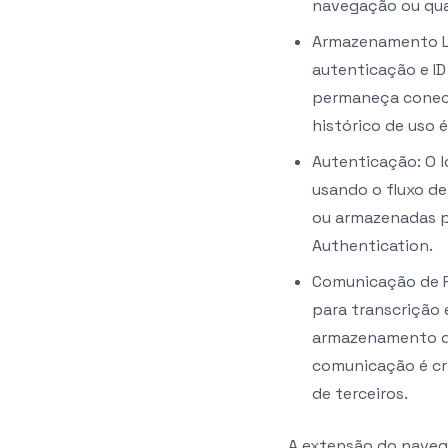
navegação ou qua
Armazenamento Lo
autenticação e I
permaneça conect
histórico de uso 
Autenticação: O l
usando o fluxo d
ou armazenadas p
Authentication.
Comunicação de R
para transcrição 
armazenamento de 
comunicação é cr
de terceiros.
A extensão do navega