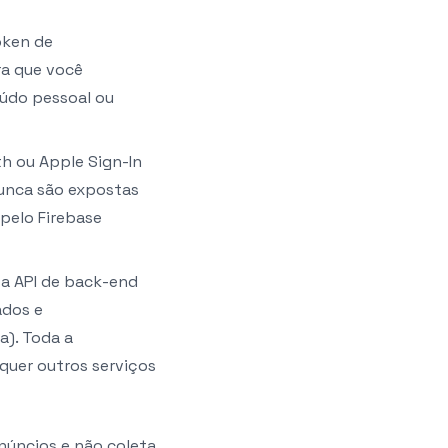
oken de
ra que você
údo pessoal ou
h ou Apple Sign-In
nunca são expostas
pelo Firebase
a API de back-end
ados e
a). Toda a
quer outros serviços
núncios e não coleta