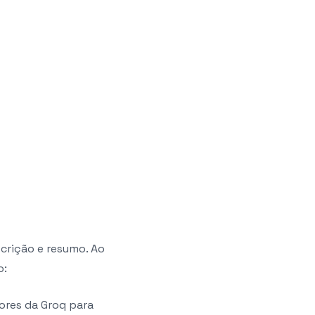
scrição e resumo. Ao
o:
dores da Groq para