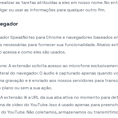
realizar as tarefas atribuídas a eles em nosso nome. No ent
lgar ou usar as informações para qualquer outro fim.
vegador
ador SpeakNotes para Chrome e navegadores baseados em
 necessárias para fornecer sua funcionalidade. Abaixo es
o acessa e como eles são usados.
ne: A extensão solicita acesso ao microfone exclusivamen
ateral do navegador. O áudio é capturado apenas quando vo
ma gravação e é enviado aos nossos servidores para trans
 plano ou sem a sua ação.
: A extensão lê a URL da sua aba ativa no momento para d
na de vídeo do YouTube. Isso é usado apenas para preenc
do YouTube. Não coletamos, armazenamos ou transmitimos