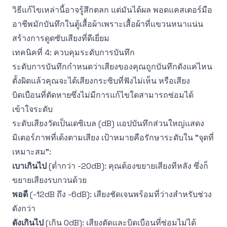
วิธีแก้ไขเหล่านี้อาจรู้สึกตลก แต่มันได้ผล พอดแคสเตอร์มือ
อาชีพมักบันทึกในตู้เสื้อผ้าเพราะเสื้อผ้าที่แขวนหนาแน่น
สร้างการดูดซับเสียงที่ดีเยี่ยม
เทคนิคที่ 4: ควบคุมระดับการบันทึก
ระดับการบันทึกกำหนดว่าเสียงของคุณถูกบันทึกดังแค่ไหน
ตั้งผิดแล้วคุณจะได้เสียงกระซิบที่ฟังไม่เห็น หรือเสียง
บิดเบือนที่ตัดหายซึ่งไม่มีการแก้ไขใดสามารถซ่อมได้
เข้าใจระดับ
ระดับเสียงวัดเป็นเดซิเบล (dB) แอปบันทึกส่วนใหญ่แสดง
มิเตอร์ภาพที่เด้งตามเสียง เป้าหมายคือรักษาระดับใน "จุดที่
เหมาะสม":
เบาเกินไป
(ต่ำกว่า -20dB): คุณต้องขยายเสียงทีหลัง ซึ่งก็
ขยายเสียงรบกวนด้วย
พอดี
(-12dB ถึง -6dB): เสียงชัดเจนพร้อมที่ว่างสำหรับช่วง
ดังกว่า
ดังเกินไป
(เกิน 0dB): เสียงตัดและบิดเบือนที่ซ่อมไม่ได้