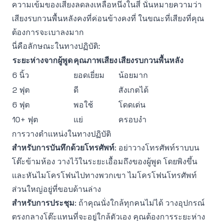
ความเข้มของเสียงลดลงเหลือหนึ่งในสี่ นั่นหมายความว่า
เสียงรบกวนพื้นหลังคงที่ค่อนข้างคงที่ ในขณะที่เสียงที่คุณ
ต้องการจะเบาลงมาก
นี่คือลักษณะในทางปฏิบัติ:
ระยะห่างจากผู้พูด
คุณภาพเสียง
เสียงรบกวนพื้นหลัง
6 นิ้ว
ยอดเยี่ยม
น้อยมาก
2 ฟุต
ดี
สังเกตได้
6 ฟุต
พอใช้
โดดเด่น
10+ ฟุต
แย่
ครอบงำ
การวางตำแหน่งในทางปฏิบัติ
สำหรับการบันทึกด้วยโทรศัพท์
: อย่าวางโทรศัพท์ราบบน
โต๊ะข้ามห้อง วางไว้ในระยะเอื้อมถึงของผู้พูด โดยพิงขึ้น
และหันไมโครโฟนไปทางพวกเขา ไมโครโฟนโทรศัพท์
ส่วนใหญ่อยู่ที่ขอบด้านล่าง
สำหรับการประชุม
: ถ้าคุณนั่งใกล้ทุกคนไม่ได้ วางอุปกรณ์
ตรงกลางโต๊ะแทนที่จะอยู่ใกล้ตัวเอง คุณต้องการระยะห่าง