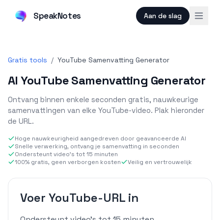
SpeakNotes
Aan de slag
Gratis tools
/
YouTube Samenvatting Generator
AI YouTube Samenvatting Generator
Ontvang binnen enkele seconden gratis, nauwkeurige
samenvattingen van elke YouTube-video. Plak hieronder
de URL.
Hoge nauwkeurigheid aangedreven door geavanceerde AI
Snelle verwerking, ontvang je samenvatting in seconden
Ondersteunt video's tot 15 minuten
100% gratis, geen verborgen kosten
Veilig en vertrouwelijk
Voer YouTube-URL in
Ondersteunt video's tot 15 minuten