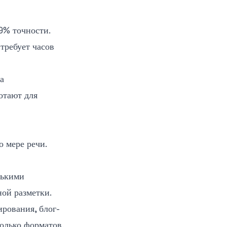
9% точности.
 требует часов
а
отают для
о мере речи.
лькими
ой разметки.
ирования, блог-
олько форматов.