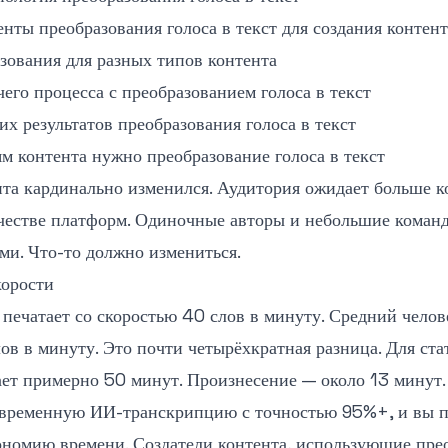
ты преобразования голоса в текст для создания контент
зования для разных типов контента
его процесса с преобразованием голоса в текст
х результатов преобразования голоса в текст
м контента нужно преобразование голоса в текст
та кардинально изменился. Аудитория ожидает больше ко
честве платформ. Одиночные авторы и небольшие коман
ми. Что-то должно измениться.
орости
печатает со скоростью 40 слов в минуту. Средний челов
ов в минуту. Это почти четырёхкратная разница. Для ст
ает примерно 50 минут. Произнесение — около 13 минут.
овременную ИИ-транскрипцию с точностью 95%+, и вы п
ономию времени. Создатели контента, использующие пре