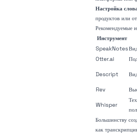
Настройка слов
продуктов или о
Рекомендуемые 
Инструмент
SpeakNotes
Ви
Otter.ai
По
Descript
Ви
Rev
Выс
Тех
Whisper
пол
Большинству соз
как транскрипци