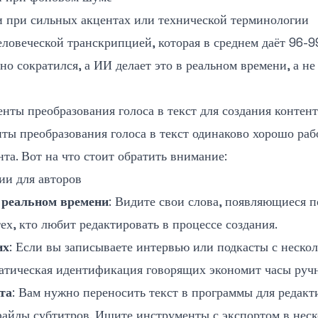
 при сильных акцентах или технической терминологии
еловеческой транскрипцией, которая в среднем даёт 96-9
но сократился, а ИИ делает это в реальном времени, а не
ты преобразования голоса в текст для создания контент
ты преобразования голоса в текст одинаково хорошо раб
нта. Вот на что стоит обратить внимание:
и для авторов
 реальном времени
: Видите свои слова, появляющиеся п
ех, кто любит редактировать в процессе создания.
их
: Если вы записываете интервью или подкасты с неско
атическая идентификация говорящих экономит часы ручн
та
: Вам нужно переносить текст в программы для редакт
айлы субтитров. Ищите инструменты с экспортом в неск