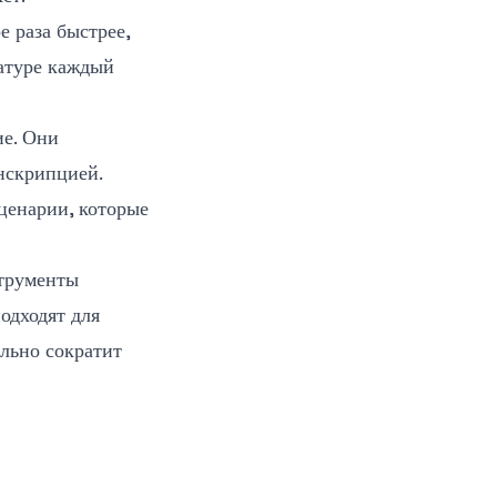
е раза быстрее,
иатуре каждый
ие. Они
нскрипцией.
сценарии, которые
струменты
одходят для
ельно сократит