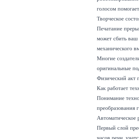
голосом помогает
Творческое состо
Печатание преры
может сбить ваш 
механического в
Многие создател
оригинальные под
Физический акт п
Как работает тех
Понимание техно
преобразования г
Автоматическое 
Первый слой прео
часов речи, учат