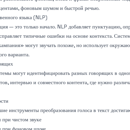
кцентами, фоновым шумом и быстрой речью.
твенного языка (NLP)
ция — это только начало. NLP добавляет пунктуацию, оп
правляет типичные ошибки на основе контекста. Система
ампания» могут звучать похоже, но использует окружаю
го варианта.
рящих
темы могут идентифицировать разных говорящих в одном
тов, интервью и совместного контента, где нужно различ
ости
ие инструменты преобразования голоса в текст достига
 при чистом звуке
и при фоновом шуме