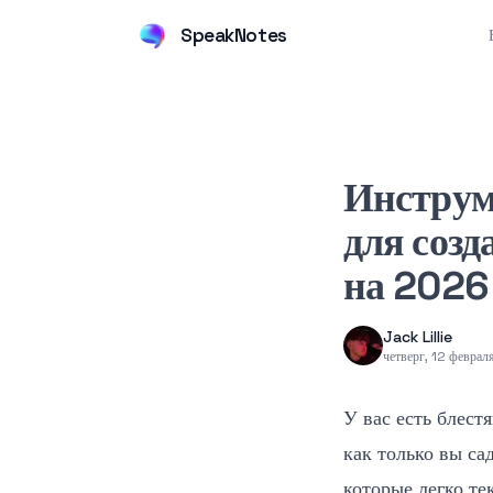
SpeakNotes
Инструм
для созд
на 2026
Jack Lillie
четверг, 12 феврал
У вас есть блест
как только вы са
которые легко те