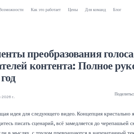
Возможности
Как это работает
Цены
Для команд
Блог
енты преобразования голоса 
ателей контента: Полное рук
 год
Поделитьс
я 2026 г.
ящая идея для следующего видео. Концепция кристально я
дитесь писать сценарий, всё замедляется до черепашьей с
кли в мыслях, с трудом превращаются в напечатанный тек