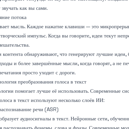
 звучать как вы сами.
яние потока
вает мысль. Каждое нажатие клавиши — это микропрерыв
творческий импульс. Когда вы говорите, идеи текут непр
мешательства.
и контента обнаруживают, что генерируют лучшие идеи, 
ходы и более завершённые мысли, когда говорят, а не пе
ечатания просто уходит с дороги.
нология преобразования голоса в текст
логии помогает лучше её использовать. Современные си
олоса в текст используют несколько слоёв ИИ:
распознавание речи (ASR)
бразует аудиосигналы в текст. Нейронные сети, обученн
ся распознавать фонемы, слова и фразы. Современные мо