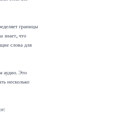
ределяет границы
 знает, что
щие слова для
 аудио. Это
ать несколько
ют: