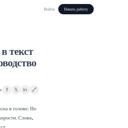
Войти
Начать работу
в текст
оводство
f
𝕏
in
🔗
я:
сна в голове. Но
корости. Слова,
ст.