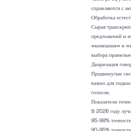
справляются с а
Обработка естес
Сырая транскрип
предложений и ис
«компания» и «к
выбора правильно
Диаризация гово
Продвинутые сис
важно для подкас
голосов.
Показатели точн
В 2026 году лучш
95-98% точности
90-95% точност