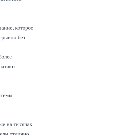
ание, которое
ерывно без
более
чатают.
стемы
ые на тысячах
дели отлично