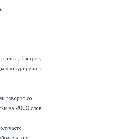
а
нтента, быстрее,
ды конкурируют с
ек говорит со
атьи на 2000 слов
олучаете
образование