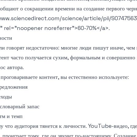
сообщают о сокращении времени на создание первого чер
www.sciencedirect.com/science/article/pii/S074756
" rel="noopener noreferrer">
60-70%
</a>
.
ности
ли говорят недостаточно: многие люди пишут иначе, чем 
ент часто получается сухим, формальным и совершенно
ос автора.
 проговариваете контент, вы естественно используете:
предложения
еходы
словарный запас
тм и темп
у что аудитория тянется к личности. YouTube-видео, где
 проиграет тому, где он звучит по-настоящему. Создание