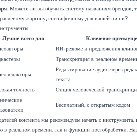
аря
: Можете ли вы обучить систему названиям брендов, 
траслевому жаргону, специфичному для вашей ниши?
инструменты
Лучше всего для
Ключевое преимуще
деоавторы
ИИ-резюме и предложения клипо
дкастеры
Транскрипция в реальном времен
Редактирование аудио через реда
деоредакторы
текста
окая точность
Опция человеческой транскрипц
нические
Бесплатный, с открытым кодом
ьзователи
дателей контента мы рекомендуем начать с инструмента,
ю в реальном времени, так и функции постобработки. Н