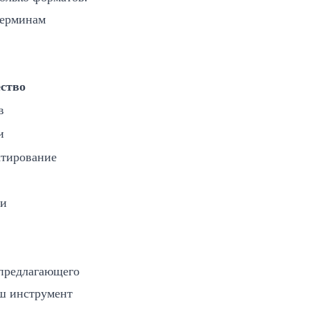
терминам
ство
в
и
ктирование
ии
 предлагающего
аш
инструмент