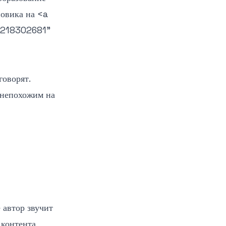
новика на
<a
3218302681"
говорят.
 непохожим на
 автор звучит
 контента