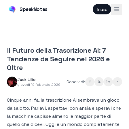
SpeakNotes
Inizia
Il Futuro della Trascrizione AI: 7
Tendenze da Seguire nel 2026 e
Oltre
Jack Lillie
f
𝕏
in
🔗
Condividi:
giovedì 19 febbraio 2026
Cinque anni fa, la trascrizione AI sembrava un gioco
da salotto. Parlavi, aspettavi con ansia e speravi che
la macchina capisse almeno la maggior parte di
quello che dicevi. Oggi è un mondo completamente