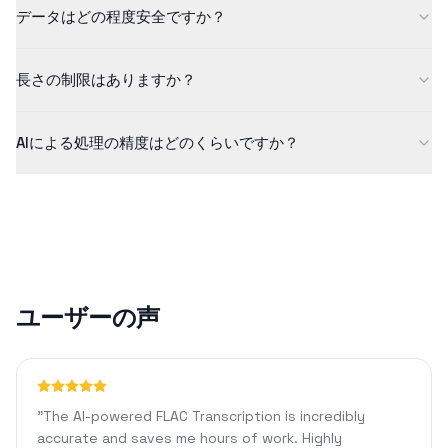
データはどの程度安全ですか？
きます。より長いコンテンツや追加機能については、Proプランを
ご確認ください。
当社はデータセキュリティを真剣に考えています。すべてのアッ
長さの制限はありますか？
プロードは暗号化され、安全に処理され、処理後に自動的に削除
されます。お客様のファイルを保存したり共有したりすることは
無料版では最大5分までのコンテンツに対応しています。Proプラ
ありません。
AIによる処理の精度はどのくらいですか？
ンでは、1440分のコンテンツを処理できるほか、カスタムフォー
マットやAIチャットなどの高度な機能を利用できます。
当社のAI技術は、クリアな音声に対して通常90%以上の精度を達
成します。精度は、音質、背景ノイズ、アクセントなどの要因に
よって異なる場合があります。
ユーザーの声
"
The AI-powered FLAC Transcription is incredibly
accurate and saves me hours of work. Highly