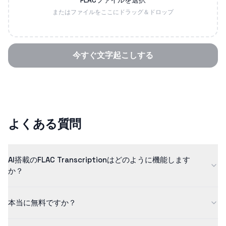
FLACファイルを選択
またはファイルをここにドラッグ＆ドロップ
今すぐ文字起こしする
よくある質問
AI搭載のFLAC Transcriptionはどのように機能します
か？
当社のflac transcriptionは、高度な人工知能を使用して、音声を
本当に無料ですか？
高い精度でテキストに変換します。AIモデルは、高品質な結果を
保証するために、数百万の例でトレーニングされています。
はい！無料プランでは、最大5分までの長さのコンテンツを処理で