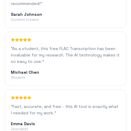
recommended!
"
Sarah Johnson
Content Creator
"
As a student, this free FLAC Transcription has been
invaluable for my research. The AI technology makes it
so easy to use.
"
Michael Chen
Student
"
Fast, accurate, and free - this AI tool is exactly what
I needed for my work.
"
Emma Davis
Journalist