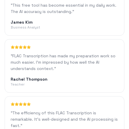
"
This free tool has become essential in my daily work.
The AI accuracy is outstanding.
"
James Kim
Business Analyst
"
FLAC Transcription has made my preparation work so
much easier. I'm impressed by how well the AI
understands context.
"
Rachel Thompson
Teacher
"
The efficiency of this FLAC Transcription is
remarkable. It's well-designed and the AI processing is
fast.
"