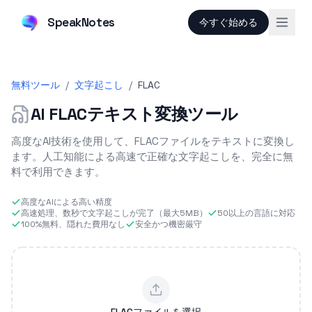
SpeakNotes
今すぐ始める
無料ツール
/
文字起こし
/
FLAC
AI FLACテキスト変換ツール
高度なAI技術を使用して、FLACファイルをテキストに変換し
ます。人工知能による高速で正確な文字起こしを、完全に無
料で利用できます。
高度なAIによる高い精度
高速処理、数秒で文字起こしが完了（最大5MB）
50以上の言語に対応
100%無料、隠れた費用なし
安全かつ機密厳守