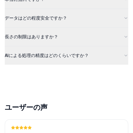
質な結果を保証するために、数百万の例でトレーニングされてい
はい！無料プランでは、最大5分までの長さのコンテンツを処理で
ます。
データはどの程度安全ですか？
きます。より長いコンテンツや追加機能については、Proプランを
ご確認ください。
当社はデータセキュリティを真剣に考えています。すべてのアッ
長さの制限はありますか？
プロードは暗号化され、安全に処理され、処理後に自動的に削除
されます。お客様のファイルを保存したり共有したりすることは
無料版では最大5分までのコンテンツに対応しています。Proプラ
ありません。
AIによる処理の精度はどのくらいですか？
ンでは、1440分のコンテンツを処理できるほか、カスタムフォー
マットやAIチャットなどの高度な機能を利用できます。
当社のAI技術は、クリアな音声に対して通常90%以上の精度を達
成します。精度は、音質、背景ノイズ、アクセントなどの要因に
よって異なる場合があります。
ユーザーの声