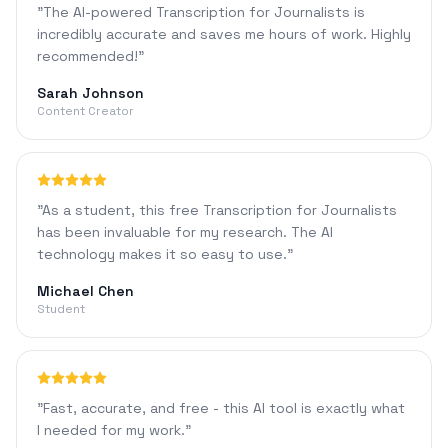
"
The AI-powered Transcription for Journalists is
incredibly accurate and saves me hours of work. Highly
recommended!
"
Sarah Johnson
Content Creator
"
As a student, this free Transcription for Journalists
has been invaluable for my research. The AI
technology makes it so easy to use.
"
Michael Chen
Student
"
Fast, accurate, and free - this AI tool is exactly what
I needed for my work.
"