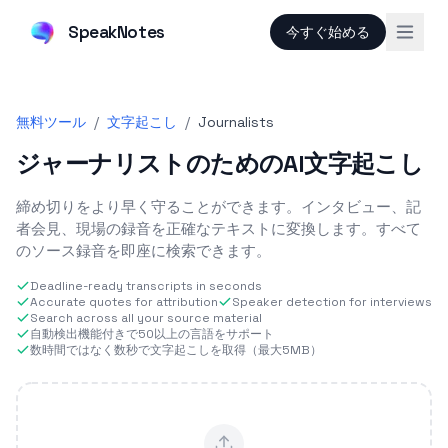
SpeakNotes
今すぐ始める
無料ツール
/
文字起こし
/
Journalists
ジャーナリストのためのAI文字起こし
締め切りをより早く守ることができます。インタビュー、記
者会見、現場の録音を正確なテキストに変換します。すべて
のソース録音を即座に検索できます。
Deadline-ready transcripts in seconds
Accurate quotes for attribution
Speaker detection for interviews
Search across all your source material
自動検出機能付きで50以上の言語をサポート
数時間ではなく数秒で文字起こしを取得（最大5MB）