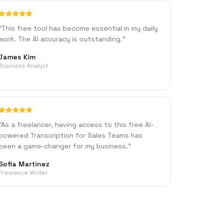
"
This free tool has become essential in my daily
work. The AI accuracy is outstanding.
"
James Kim
Business Analyst
"
As a freelancer, having access to this free AI-
powered Transcription for Sales Teams has
been a game-changer for my business.
"
Sofia Martinez
Freelance Writer