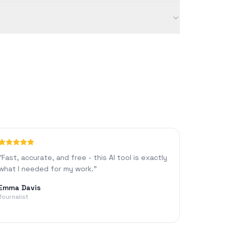
ォーマットやAIチャットなどの高度な機能を利用できま
因によって異なる場合があります。
"
Fast, accurate, and free - this AI tool is exactly
what I needed for my work.
"
Emma Davis
Journalist