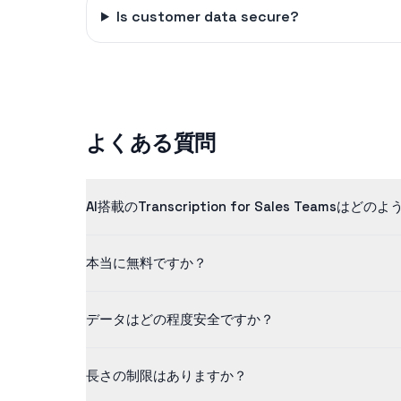
Is customer data secure?
よくある質問
AI搭載のTranscription for Sales Teams
当社のtranscription for sales te
本当に無料ですか？
ングされています。
はい！無料プランでは、最大5分までの長さのコンテン
データはどの程度安全ですか？
当社はデータセキュリティを真剣に考えています。すべ
長さの制限はありますか？
することはありません。