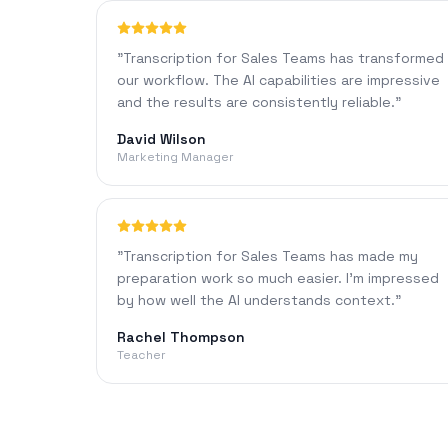
"
Transcription for Sales Teams has transformed
our workflow. The AI capabilities are impressive
and the results are consistently reliable.
"
David Wilson
Marketing Manager
"
Transcription for Sales Teams has made my
preparation work so much easier. I'm impressed
by how well the AI understands context.
"
Rachel Thompson
Teacher