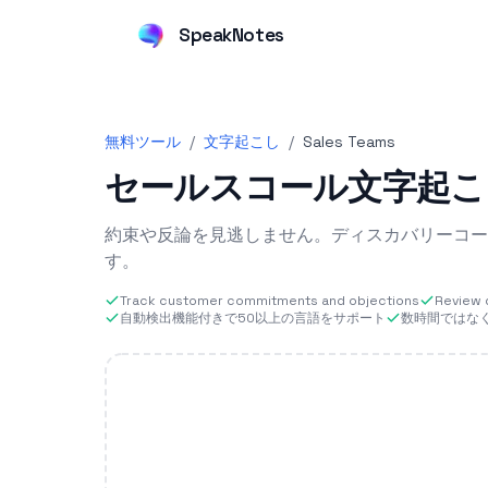
SpeakNotes
無料ツール
/
文字起こし
/
Sales Teams
セールスコール文字起こ
約束や反論を見逃しません。ディスカバリーコー
す。
Track customer commitments and objections
Review d
自動検出機能付きで50以上の言語をサポート
数時間ではな