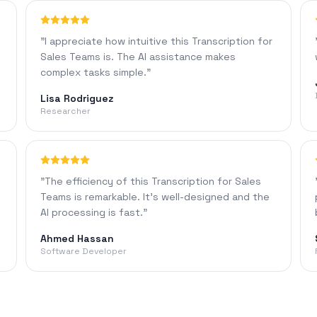
"
I appreciate how intuitive this Transcription for
Sales Teams is. The AI assistance makes
complex tasks simple.
"
Lisa Rodriguez
Researcher
"
The efficiency of this Transcription for Sales
Teams is remarkable. It's well-designed and the
AI processing is fast.
"
Ahmed Hassan
Software Developer