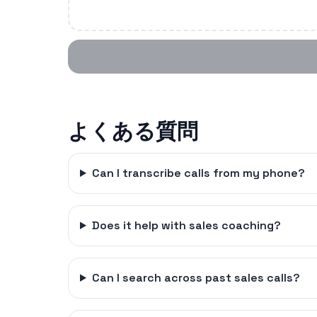
よくある質問
Can I transcribe calls from my phone?
Does it help with sales coaching?
Can I search across past sales calls?