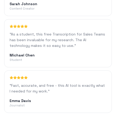
Sarah Johnson
Content Creator
"
As a student, this free Transcription for Sales Teams
has been invaluable for my research. The AI
technology makes it so easy to use.
"
Michael Chen
Student
"
Fast, accurate, and free - this AI tool is exactly what
I needed for my work.
"
Emma Davis
Journalist