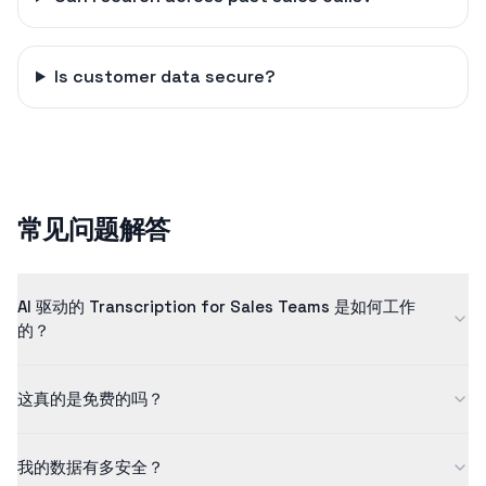
Is customer data secure?
常见问题解答
AI 驱动的 Transcription for Sales Teams 是如何工作
的？
我们的 transcription for sales teams 使用先进的人工智能技
这真的是免费的吗？
术，以极高的准确度将语音转换为文本。该 AI 模型经过数百万个示
例的训练，以确保高质量的结果。
是的！我们的免费版允许您处理长度不超过 5 分钟的内容。如需处
我的数据有多安全？
理更长的内容和使用更多功能，请查看我们的 Pro 计划。