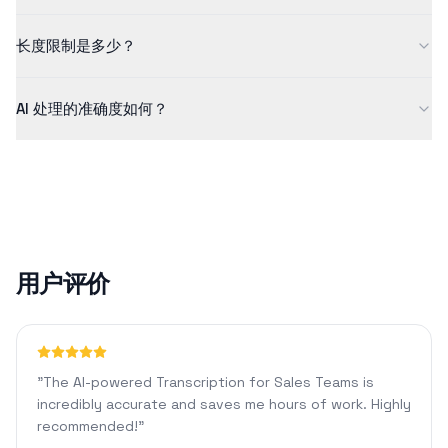
我们非常重视数据安全。所有上传的文件都经过加密、安全处理，
长度限制是多少？
并在处理后自动删除。我们绝不会存储或共享您的文件。
免费版支持最长 5 分钟的内容。我们的 Pro 计划允许您处理 1440
AI 处理的准确度如何？
分钟的内容，并可以使用自定义格式和 AI 聊天等高级功能。
对于清晰的音频，我们的 AI 技术通常可以达到 90% 以上的准确
率。准确率可能会因音频质量、背景噪音或口音等因素而异。
用户评价
"
The AI-powered Transcription for Sales Teams is
incredibly accurate and saves me hours of work. Highly
recommended!
"