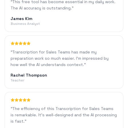
"
This free tool has become essential in my daily work.
The AI accuracy is outstanding.
"
James Kim
Business Analyst
"
Transcription for Sales Teams has made my
preparation work so much easier. I'm impressed by
how well the AI understands context.
"
Rachel Thompson
Teacher
"
The efficiency of this Transcription for Sales Teams
is remarkable. It's well-designed and the AI processing
is fast.
"