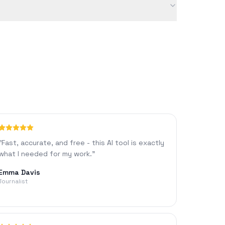
양과 같은 요인에 따라 달라질 수 있습니다.
"
Fast, accurate, and free - this AI tool is exactly
what I needed for my work.
"
Emma Davis
Journalist