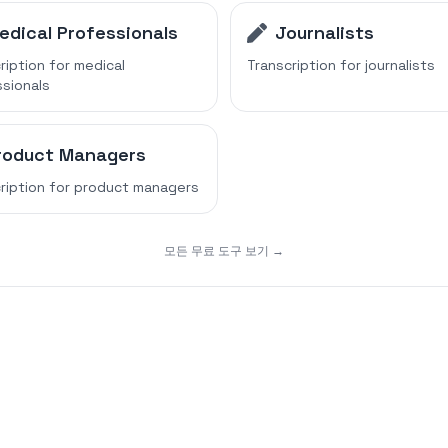
edical Professionals
Journalists
ription for
medical
Transcription for
journalists
sionals
roduct Managers
ription for
product managers
모든 무료 도구 보기 →