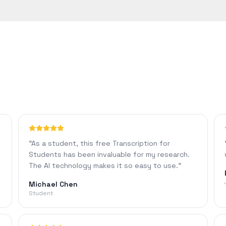
 이상의 정확도를 달성합니다. 정확도는 오디오 품질, 배경 소음 또는 억
"
As a student, this free Transcription for
Students has been invaluable for my research.
The AI technology makes it so easy to use.
"
Michael Chen
Student