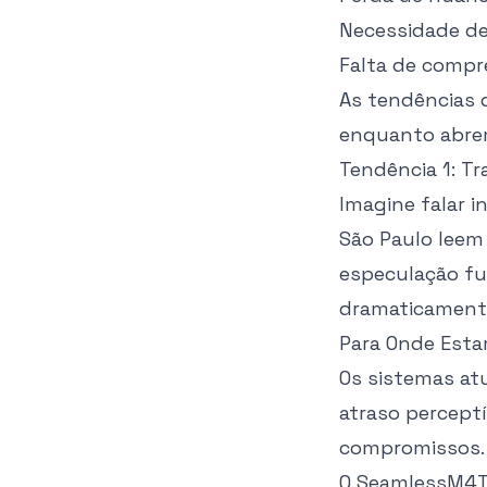
Necessidade d
Falta de compr
As tendências 
enquanto abrem
Tendência 1: T
Imagine falar 
São Paulo leem 
especulação fu
dramaticament
Para Onde Est
Os sistemas at
atraso perceptí
compromissos.
O
SeamlessM4