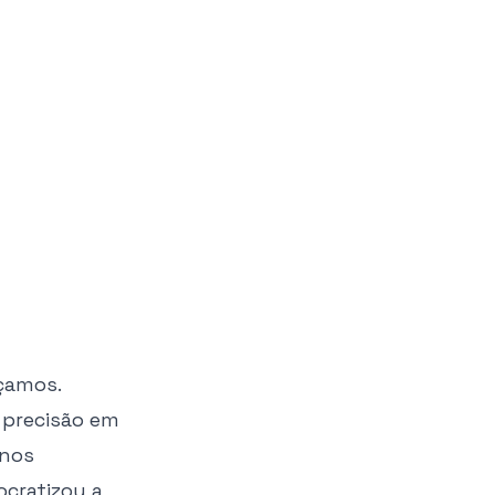
nçamos.
 precisão em
anos
ocratizou a