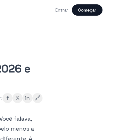
Entrar
Começar
2026 e
f
𝕏
in
🔗
r:
Você falava,
pelo menos a
diferente. A