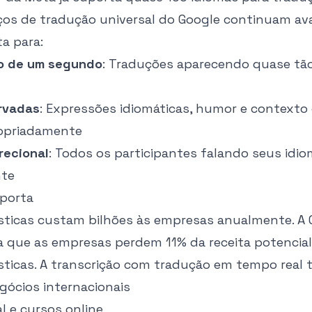
rços de tradução universal do Google continuam av
ta para:
xo de um segundo
: Traduções aparecendo quase tã
rvadas
: Expressões idiomáticas, humor e contexto 
ropriadamente
recional
: Todos os participantes falando seus idio
nte
mporta
uísticas custam bilhões às empresas anualmente. A
a que as empresas perdem 11% da receita potencial
ísticas. A transcrição com tradução em tempo real 
gócios internacionais
l e cursos online