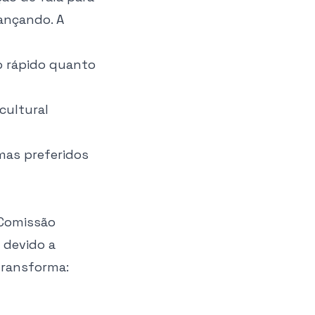
ançando. A
o rápido quanto
cultural
mas preferidos
 Comissão
 devido a
transforma: