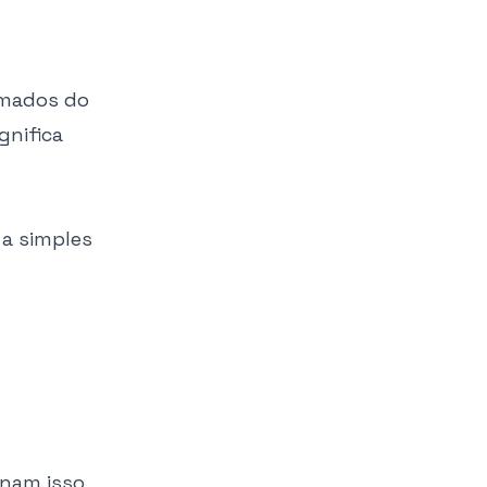
omados do
gnifica
 a simples
rnam isso