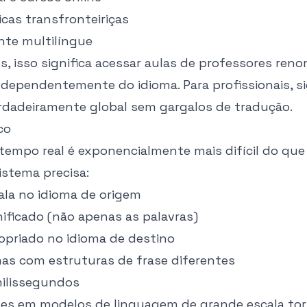
cas transfronteiriças
nte multilíngue
s, isso significa acessar aulas de professores ren
dependentemente do idioma. Para profissionais, si
rdadeiramente global sem gargalos de tradução.
co
tempo real é exponencialmente mais difícil do que
sistema precisa:
ala no idioma de origem
ificado (não apenas as palavras)
ropriado no idioma de destino
mas com estruturas de frase diferentes
ilissegundos
es em modelos de linguagem de grande escala to