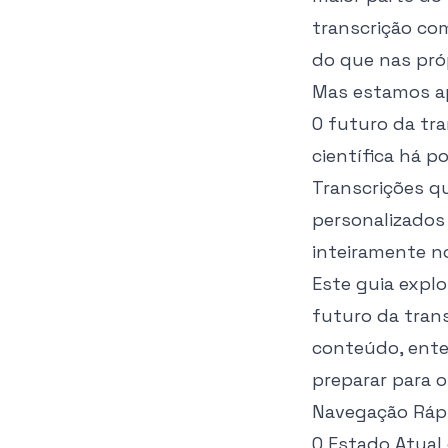
transcrição co
do que nas pró
Mas estamos a
O futuro da tr
científica há 
Transcrições q
personalizados
inteiramente no
Este guia expl
futuro da trans
conteúdo, ente
preparar para o
Navegação Ráp
O Estado Atual