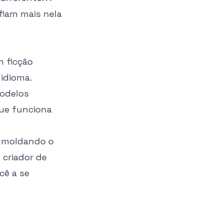
fiam mais nela
m ficção
idioma.
Modelos
que funciona
o moldando o
 criador de
cê a se