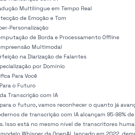
radução Multilíngue em Tempo Real
etecção de Emoção e Tom
per-Personalização
omputação de Borda e Processamento Offline
Compreensão Multimodal
rfeição na Diarização de Falantes
pecialização por Domínio
ifica Para Você
Para o Futuro
 da Transcrição com IA
 para o futuro, vamos reconhecer o quanto já ava
dernos de transcrição com IA alcançam 95-98% de
is. Isso está no mesmo nível de transcritores hum
O
modelo Whisper da OpenAI
, lançado em 2022, dem