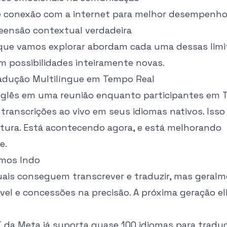
e conexão com a internet para melhor desempenh
eensão contextual verdadeira
que vamos explorar abordam cada uma dessas limi
 possibilidades inteiramente novas.
radução Multilíngue em Tempo Real
inglês em uma reunião enquanto participantes em T
transcrições ao vivo em seus idiomas nativos. Isso
tura. Está acontecendo agora, e está melhorando
e.
amos Indo
uais conseguem transcrever e traduzir, mas geral
vel e concessões na precisão. A próxima geração e
T
da Meta já suporta quase 100 idiomas para traduç