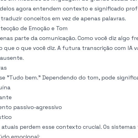
odelos agora entendem contexto e significado pr
 traduzir conceitos em vez de apenas palavras.
etecção de Emoção e Tom
penas parte da comunicação. Como você diz algo 
 que o que você diz. A futura transcrição com IA v
ausente.
ras
ase "Tudo bem." Dependendo do tom, pode significa
uína
tante
nto passivo-agressivo
stico
 atuais perdem esse contexto crucial. Os sistemas
údo emocional: