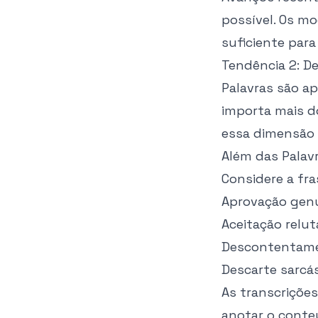
possível. Os m
suficiente para
Tendência 2: D
Palavras são a
importa mais do
essa dimensão 
Além das Palav
Considere a fr
Aprovação gen
Aceitação relu
Descontentame
Descarte sarcá
As transcrições
anotar o conte