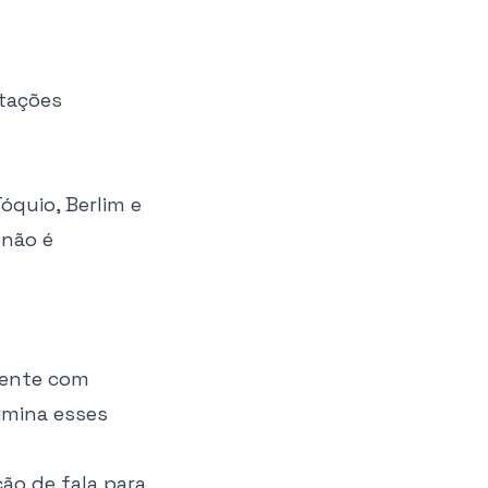
o
tações
óquio, Berlim e
 não é
mente com
limina esses
ão de fala para