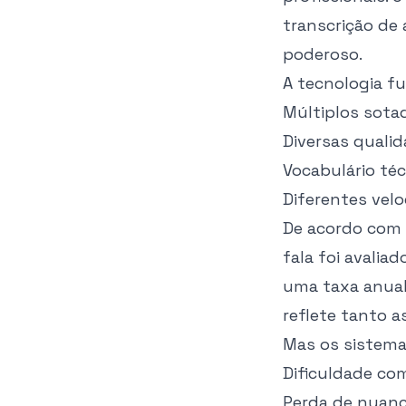
transcrição de
poderoso.
A tecnologia f
Múltiplos sota
Diversas quali
Vocabulário téc
Diferentes velo
De acordo com
fala foi avalia
uma taxa anual
reflete tanto 
Mas os sistema
Dificuldade co
Perda de nuan