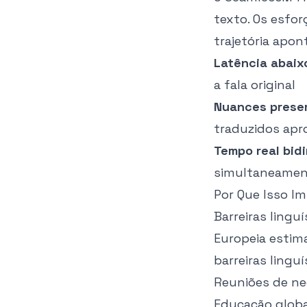
texto. Os esfo
trajetória apon
Latência abai
a fala original
Nuances prese
traduzidos ap
Tempo real bidi
simultaneame
Por Que Isso I
Barreiras ling
Europeia estim
barreiras lingu
Reuniões de ne
Educação globa