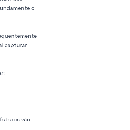
ofundamente o
frequentemente
ai capturar
r:
 futuros vão