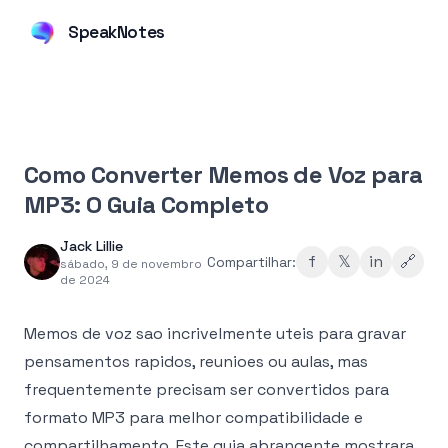
SpeakNotes
Como Converter Memos de Voz para
MP3: O Guia Completo
Jack Lillie
f
𝕏
in
🔗
Compartilhar:
sábado, 9 de novembro
de 2024
Memos de voz sao incrivelmente uteis para gravar
pensamentos rapidos, reunioes ou aulas, mas
frequentemente precisam ser convertidos para
formato MP3 para melhor compatibilidade e
compartilhamento. Este guia abrangente mostrara