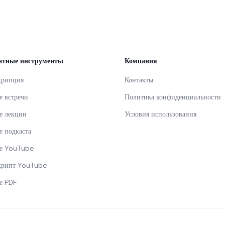
атные инструменты
Компания
крипция
Контакты
е встречи
Политика конфиденциальности
е лекции
Условия использования
е подкаста
е YouTube
крипт YouTube
е PDF