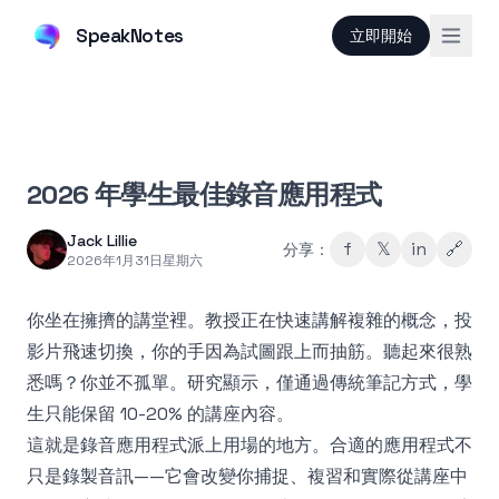
SpeakNotes
立即開始
2026 年學生最佳錄音應用程式
Jack Lillie
f
𝕏
in
🔗
分享：
2026年1月31日星期六
你坐在擁擠的講堂裡。教授正在快速講解複雜的概念，投
影片飛速切換，你的手因為試圖跟上而抽筋。聽起來很熟
悉嗎？你並不孤單。研究顯示，僅通過傳統筆記方式，學
生只能保留 10-20% 的講座內容。
這就是錄音應用程式派上用場的地方。合適的應用程式不
只是錄製音訊——它會改變你捕捉、複習和實際從講座中