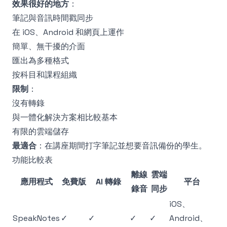
效果很好的地方
：
筆記與音訊時間戳同步
在 iOS、Android 和網頁上運作
簡單、無干擾的介面
匯出為多種格式
按科目和課程組織
限制
：
沒有轉錄
與一體化解決方案相比較基本
有限的雲端儲存
最適合
：在講座期間打字筆記並想要音訊備份的學生。
功能比較表
離線
雲端
應用程式
免費版
AI 轉錄
平台
錄音
同步
iOS、
SpeakNotes
✓
✓
✓
✓
Android、