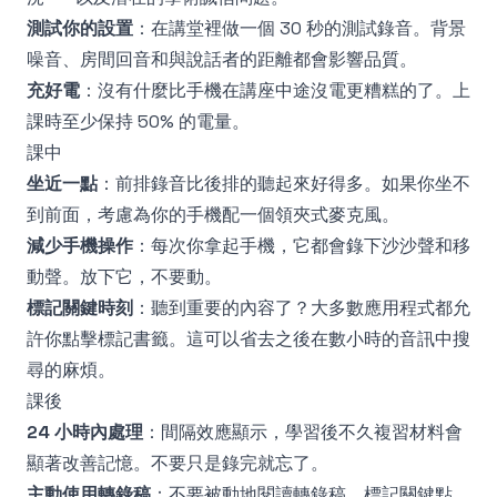
測試你的設置
：在講堂裡做一個 30 秒的測試錄音。背景
噪音、房間回音和與說話者的距離都會影響品質。
充好電
：沒有什麼比手機在講座中途沒電更糟糕的了。上
課時至少保持 50% 的電量。
課中
坐近一點
：前排錄音比後排的聽起來好得多。如果你坐不
到前面，考慮為你的手機配一個領夾式麥克風。
減少手機操作
：每次你拿起手機，它都會錄下沙沙聲和移
動聲。放下它，不要動。
標記關鍵時刻
：聽到重要的內容了？大多數應用程式都允
許你點擊標記書籤。這可以省去之後在數小時的音訊中搜
尋的麻煩。
課後
24 小時內處理
：
間隔效應
顯示，學習後不久複習材料會
顯著改善記憶。不要只是錄完就忘了。
主動使用轉錄稿
：不要被動地閱讀轉錄稿。標記關鍵點，