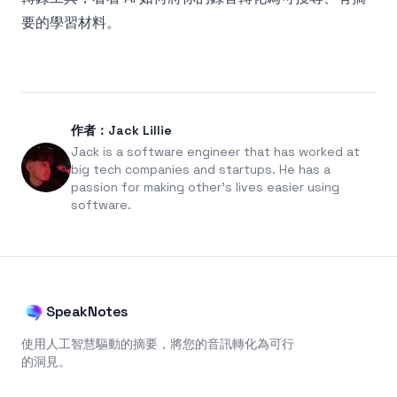
要的學習材料。
作者：Jack Lillie
Jack is a software engineer that has worked at
big tech companies and startups. He has a
passion for making other's lives easier using
software.
SpeakNotes
使用人工智慧驅動的摘要，將您的音訊轉化為可行
的洞見。