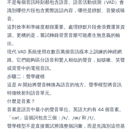
不是每個音訊時刻都包含語音。語音活動偵測（VAD）會
識別哪些片段包含實際說話內容，哪些是靜默、音樂或噪
音。
這對效率和準確度都很重要。處理靜默片段會浪費運算資
源。更糟的是，嘗試轉錄背景音樂可能產生無意義的輸
出。
現代 VAD 系統使用在數百萬個音訊樣本上訓練的神經網
路。它們能夠區分語音和驚人相似的聲音，如咳嗽、笑聲
或背景中的電視音訊。
步驟二：聲學建模
這是 AI 開始將聲音轉換為語言的地方。聲學模型將音訊
特徵映射到語音單元。
什麼是音素？
音素是語言中最小的聲音單位。英語大約有 44 個音素。
「cat」這個詞包含三個：/k/、/æ/ 和 /t/。
聲學模型不是直接嘗試辨識整個詞彙，而是先識別這些基