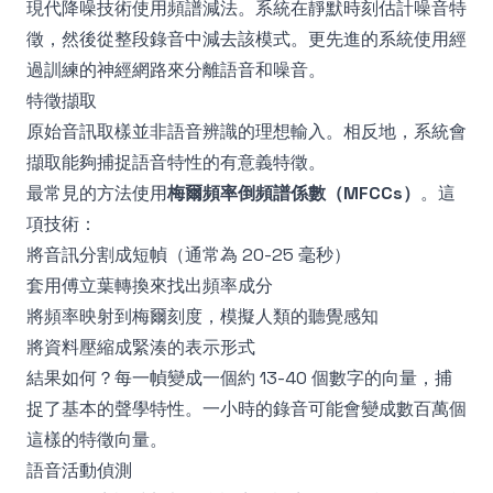
現代降噪技術使用頻譜減法。系統在靜默時刻估計噪音特
徵，然後從整段錄音中減去該模式。更先進的系統使用經
過訓練的神經網路來分離語音和噪音。
特徵擷取
原始音訊取樣並非語音辨識的理想輸入。相反地，系統會
擷取能夠捕捉語音特性的有意義特徵。
最常見的方法使用
梅爾頻率倒頻譜係數（MFCCs）
。這
項技術：
將音訊分割成短幀（通常為 20-25 毫秒）
套用傅立葉轉換來找出頻率成分
將頻率映射到梅爾刻度，模擬人類的聽覺感知
將資料壓縮成緊湊的表示形式
結果如何？每一幀變成一個約 13-40 個數字的向量，捕
捉了基本的聲學特性。一小時的錄音可能會變成數百萬個
這樣的特徵向量。
語音活動偵測