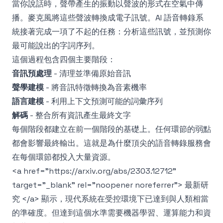
當你說話時，聲帶產生的振動以聲波的形式在空氣中傳
播。麥克風將這些聲波轉換成電子訊號。AI 語音轉錄系
統接著完成一項了不起的任務：分析這些訊號，並預測你
最可能說出的字詞序列。
這個過程包含四個主要階段：
音訊預處理
- 清理並準備原始音訊
聲學建模
- 將音訊特徵轉換為音素機率
語言建模
- 利用上下文預測可能的詞彙序列
解碼
- 整合所有資訊產生最終文字
每個階段都建立在前一個階段的基礎上。任何環節的弱點
都會影響最終輸出。這就是為什麼頂尖的語音轉錄服務會
在每個環節都投入大量資源。
<a href="https://arxiv.org/abs/2303.12712"
target="_blank" rel="noopener noreferrer"> 最新研
究 </a> 顯示，現代系統在受控環境下已達到與人類相當
的準確度。但達到這個水準需要機器學習、運算能力和資