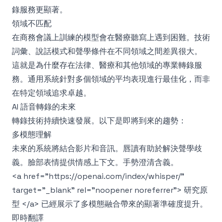
錄服務更顯著。
領域不匹配
在商務會議上訓練的模型會在醫療聽寫上遇到困難。技術
詞彙、說話模式和聲學條件在不同領域之間差異很大。
這就是為什麼存在法律、醫療和其他領域的專業轉錄服
務。通用系統針對多個領域的平均表現進行最佳化，而非
在特定領域追求卓越。
AI 語音轉錄的未來
轉錄技術持續快速發展。以下是即將到來的趨勢：
多模態理解
未來的系統將結合影片和音訊。唇讀有助於解決聲學歧
義。臉部表情提供情感上下文。手勢澄清含義。
<a href="https://openai.com/index/whisper/"
target="_blank" rel="noopener noreferrer"> 研究原
型 </a> 已經展示了多模態融合帶來的顯著準確度提升。
即時翻譯