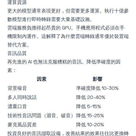
運算資源
更大的模型通常表現更好，但需要更多運算。執行十億參
數模型進行即時轉錄需要大量基礎設施。
雲端服務負擔得起昂貴的 GPU。手機應用程式必須在手
機限制內運作。這解釋了為什麼雲端轉錄通常優於裝置端
替代方案。
音訊品質
再先進的 AI 也無法克服糟糕的音訊。降低準確度的因
素：
因素
影響
背景噪音
準確度降低 10-30%
多人同時說話
降低 20-40%
濃重口音
降低 5-15%
技術性音訊問題（迴音、破音）
降低 15-25%
麥克風品質差
降低 10-20%
投資良好的音訊擷取設備，改善結果的效果往往比更換轉