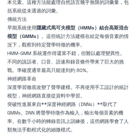
本元素。這種方法能處理自然語言幾乎無限的詞彙量，包
括系統從未遇過的詞彙。
傳統方法
早期系統使用
隱藏式馬可夫模型（HMMs）
結合
高斯混合
模型（GMMs）
。這些統計方法建模在給定每個音素的情
況下，觀察到特定聲學特徵的機率。
HMM-GMM 系統運作得還算不錯，但難以處理變異性。
不同的說話者、口音、語速和錄音條件帶來了巨大的挑
戰。準確度通常最高只能達到約 80%。
神經網路革命
深度學習徹底改變了聲學建模。不再使用手工設計的統計
模型，神經網路直接從資料中學習。
突破性進展來自**深度神經網路（DNNs）**取代了
GMMs。DNN 將聲學特徵作為輸入，輸出每個音素的機
率。在數千小時的轉錄音訊上訓練後，這些網路學會了人
類無法手動程式化的細微模式。