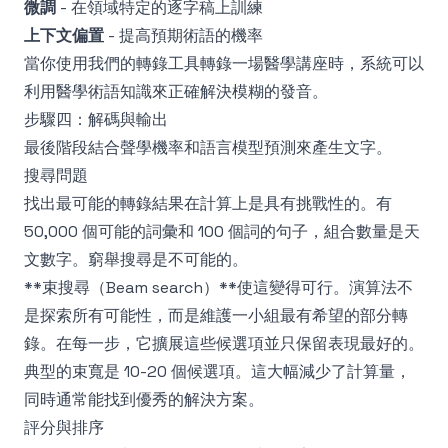
微調
- 在領域特定的逐字稿上訓練
上下文偏置
- 提高預期術語的機率
當你使用我們的
轉錄工具
轉錄一場醫學講座時，系統可以
利用醫學術語知識來正確解決模糊的發音。
步驟四：解碼與輸出
最後階段結合聲學機率和語言模型預測來產生文字。
搜尋問題
找出最可能的轉錄結果在計算上是具有挑戰性的。有
50,000 個可能的詞彙和 100 個詞的句子，組合數量是天
文數字。窮舉搜尋是不可能的。
**束搜尋（Beam search）**使這變得可行。演算法不
是探索所有可能性，而是維護一小組最有希望的部分轉
錄。在每一步，它擴展這些候選項並只保留表現最好的。
典型的束寬是 10-20 個候選項。這大幅減少了計算量，
同時通常能找到優秀的解決方案。
評分與排序