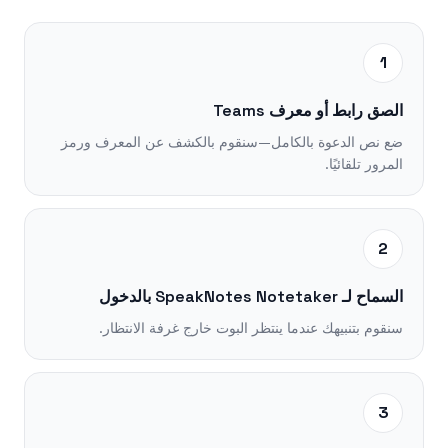
1
الصق رابط أو معرف Teams
ضع نص الدعوة بالكامل—سنقوم بالكشف عن المعرف ورمز
المرور تلقائيًا.
2
السماح لـ SpeakNotes Notetaker بالدخول
سنقوم بتنبيهك عندما ينتظر البوت خارج غرفة الانتظار.
3