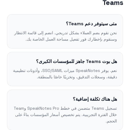
Teams
متى سيتوفر دعم Teams؟
نحن نقوم بضم العملاء بشكل تدريجي. انضم إلى قائمة الانتظار
وسنقوم بإخطارك فور تفعيل مساحة العمل الخاصة بك.
هل بوت Teams جاهز للمؤسسات الكبرى؟
نعم. يوفر SpeakNotes ميزات SSO/SAML، وأذونات تنظيمية
دقيقة، وسجلات التدقيق، وتخزينًا خاصًا بالمنطقة.
هل هناك تكلفة إضافية؟
تسجيل Teams متضمن في خطط SpeakNotes Pro وTeam
خلال الفترة التجريبية. يتم تخصيص أسعار المؤسسات بناءً على
الحجم.