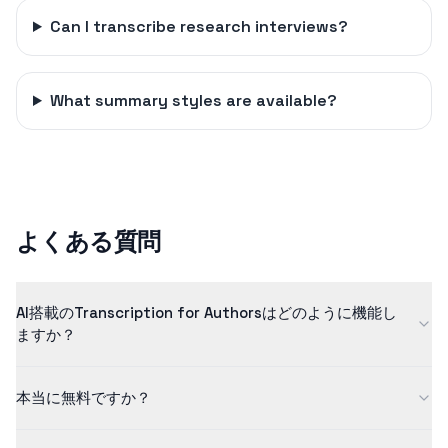
Can I transcribe research interviews?
What summary styles are available?
よくある質問
AI搭載のTranscription for Authorsはどのように機能し
ますか？
当社のtranscription for authorsは、高度な人工知能を使用し
本当に無料ですか？
て、音声を高い精度でテキストに変換します。AIモデルは、高品
質な結果を保証するために、数百万の例でトレーニングされてい
はい！無料プランでは、最大5分までの長さのコンテンツを処理で
ます。