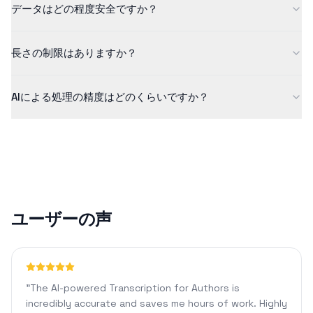
データはどの程度安全ですか？
きます。より長いコンテンツや追加機能については、Proプランを
ご確認ください。
当社はデータセキュリティを真剣に考えています。すべてのアッ
長さの制限はありますか？
プロードは暗号化され、安全に処理され、処理後に自動的に削除
されます。お客様のファイルを保存したり共有したりすることは
無料版では最大5分までのコンテンツに対応しています。Proプラ
ありません。
AIによる処理の精度はどのくらいですか？
ンでは、1440分のコンテンツを処理できるほか、カスタムフォー
マットやAIチャットなどの高度な機能を利用できます。
当社のAI技術は、クリアな音声に対して通常90%以上の精度を達
成します。精度は、音質、背景ノイズ、アクセントなどの要因に
よって異なる場合があります。
ユーザーの声
"
The AI-powered Transcription for Authors is
incredibly accurate and saves me hours of work. Highly