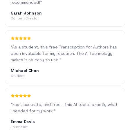
recommended!
"
Sarah Johnson
Content Creator
"
As a student, this free Transcription for Authors has
been invaluable for my research. The AI technology
makes it so easy to use.
"
Michael Chen
Student
"
Fast, accurate, and free - this AI tool is exactly what
I needed for my work.
"
Emma Davis
Journalist