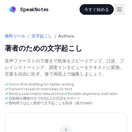
SpeakNotes
今すぐ始める
無料ツール
/
文字起こし
/
Authors
著者のための文字起こし
音声ファーストの下書きで執筆をスピードアップ。口述、ブ
レインストーミング、調査インタビューをテキストに変換。
言葉を自由に紡ぎ、後で画面上で編集しましょう。
Voice-first drafting for faster writing
Convert research interviews to text
Build a searchable idea archive
Dictate anywhere, edit later
自動検出機能付きで50以上の言語をサポート
数時間ではなく数秒で文字起こしを取得（最大5MB）