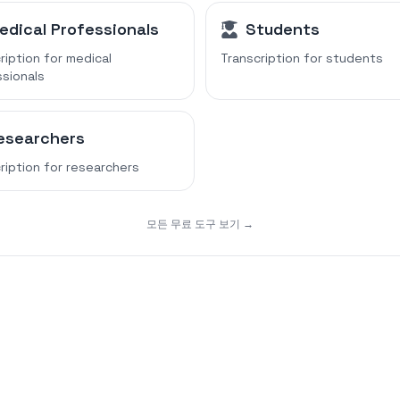
edical Professionals
Students
ription for
medical
Transcription for
students
sionals
esearchers
ription for
researchers
모든 무료 도구 보기 →