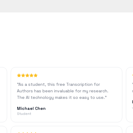
 이상의 정확도를 달성합니다. 정확도는 오디오 품질, 배경 소음 또는 억
"
As a student, this free Transcription for
Authors has been invaluable for my research.
The AI technology makes it so easy to use.
"
Michael Chen
Student