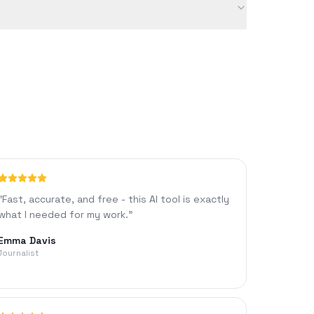
양과 같은 요인에 따라 달라질 수 있습니다.
"
Fast, accurate, and free - this AI tool is exactly
what I needed for my work.
"
Emma Davis
Journalist