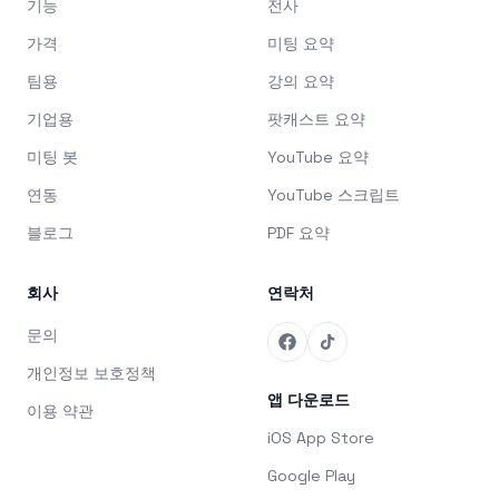
기능
전사
가격
미팅 요약
팀용
강의 요약
기업용
팟캐스트 요약
미팅 봇
YouTube 요약
연동
YouTube 스크립트
블로그
PDF 요약
회사
연락처
문의
개인정보 보호정책
앱 다운로드
이용 약관
iOS App Store
Google Play