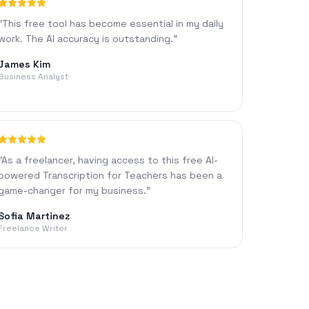
"
This free tool has become essential in my daily
work. The AI accuracy is outstanding.
"
James Kim
Business Analyst
"
As a freelancer, having access to this free AI-
powered Transcription for Teachers has been a
game-changer for my business.
"
Sofia Martinez
Freelance Writer