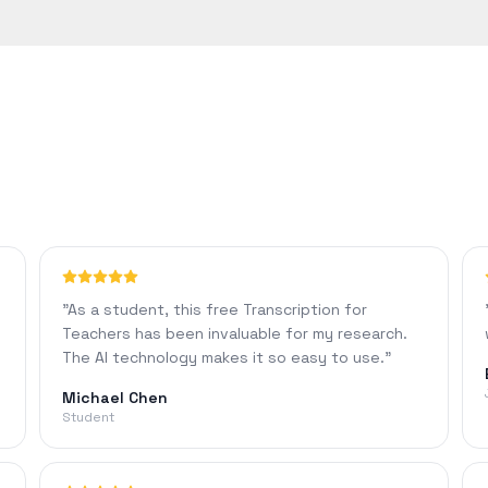
 이상의 정확도를 달성합니다. 정확도는 오디오 품질, 배경 소음 또는 억
"
As a student, this free Transcription for
Teachers has been invaluable for my research.
The AI technology makes it so easy to use.
"
Michael Chen
Student