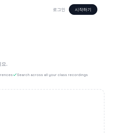
로그인
시작하기
요.
erences
Search across all your class recordings