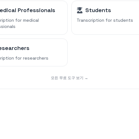
edical Professionals
Students
ription for
medical
Transcription for
students
sionals
esearchers
ription for
researchers
모든 무료 도구 보기 →