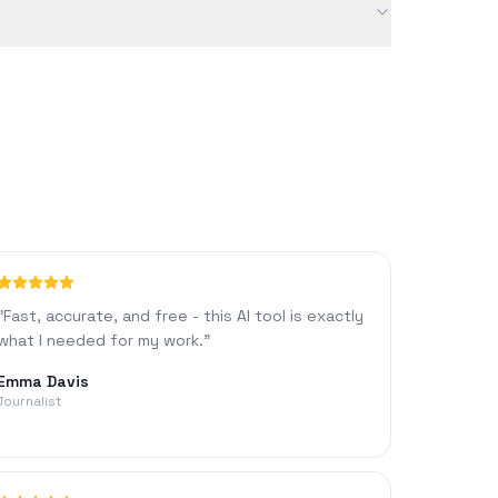
양과 같은 요인에 따라 달라질 수 있습니다.
"
Fast, accurate, and free - this AI tool is exactly
what I needed for my work.
"
Emma Davis
Journalist