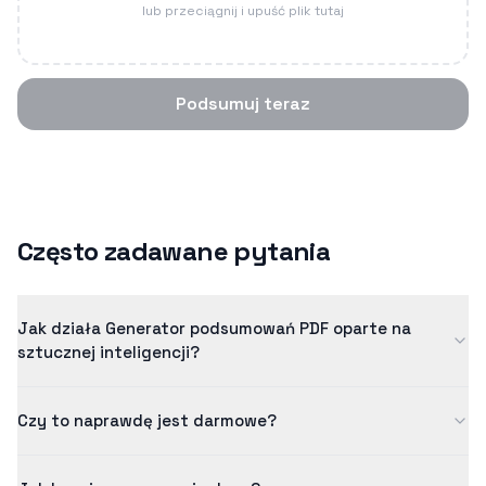
lub przeciągnij i upuść plik tutaj
Podsumuj teraz
Często zadawane pytania
Jak działa Generator podsumowań PDF oparte na
sztucznej inteligencji?
Nasz generator podsumowań pdf wykorzystuje
Czy to naprawdę jest darmowe?
zaawansowaną sztuczną inteligencję do analizy i
wyodrębniania kluczowych informacji z Twoich plików PDF.
Tak! Nasz darmowy plan pozwala na przetwarzanie treści o
Model AI został przeszkolony na milionach przykładów, aby