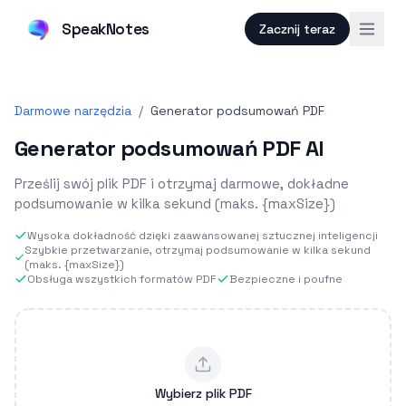
SpeakNotes
Zacznij teraz
Darmowe narzędzia
/
Generator podsumowań PDF
Generator podsumowań PDF AI
Prześlij swój plik PDF i otrzymaj darmowe, dokładne
podsumowanie w kilka sekund (maks. {maxSize})
Wysoka dokładność dzięki zaawansowanej sztucznej inteligencji
Szybkie przetwarzanie, otrzymaj podsumowanie w kilka sekund
(maks. {maxSize})
Obsługa wszystkich formatów PDF
Bezpieczne i poufne
Wybierz plik PDF