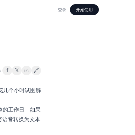
登录
开始使用
f
𝕏
in
🔗
：
花几个小时试图解
。
整的工作日。如果
将语音转换为文本