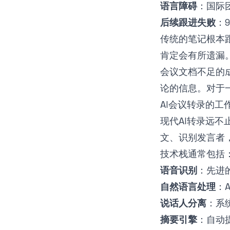
语言障碍
：国际
后续跟进失败
：
传统的笔记根本
肯定会有所遗漏
会议文档不足的
论的信息。对于一
AI会议转录的工
现代AI转录远
文、识别发言者
技术栈通常包括
语音识别
：先进
自然语言处理
：
说话人分离
：系
摘要引擎
：自动