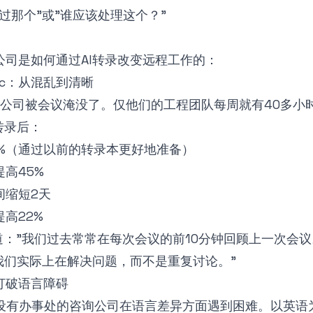
过那个"或"谁应该处理这个？"
公司是如何通过AI转录改变远程工作的：
 Inc：从混乱到清晰
aS公司被会议淹没了。仅他们的工程团队每周就有40多小
转录后：
0%（通过以前的转录本更好地准备）
高45%
间缩短2天
高22%
道："我们过去常常在每次会议的前10分钟回顾上一次会
我们实际上在解决问题，而不是重复讨论。"
打破语言障碍
家设有办事处的咨询公司在语言差异方面遇到困难。以英语