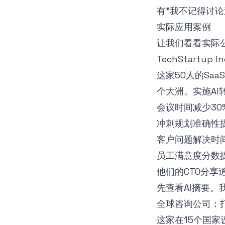
有"我不记得讨论
实际应用案例
让我们看看实际
TechStartup
这家50人的Sa
个大洲。实施AI
会议时间减少3
冲刺规划准确性提
客户问题解决时
员工满意度分数提
他们的CTO分享
先查看AI摘要。
全球咨询公司：
这家在15个国