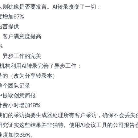
人则犹豫是否要发言。AI转录改变了一切：
增加67%
语言提供
，客户满意度提高
%
：异步工作的完美
的机构利用AI转录完善了异步工作：
选的（改为分享转录本）
整个团队记录
中提取创意简报
费小时增加18%
我们的
采访摘要生成器
处理所有客户采访，确保不会丢失
研究
证实这些结果并非独特。使用AI会议工具的公司报告
速度加快35%。