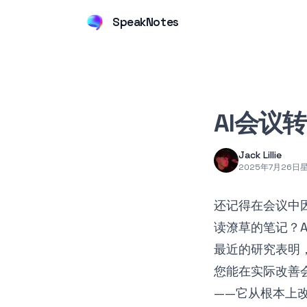
SpeakNotes
AI会议
Jack Lillie
2025年7月26日
还记得在会议中
读潦草的笔记？
最近的研究表明
您能在实际改善
——它从根本上