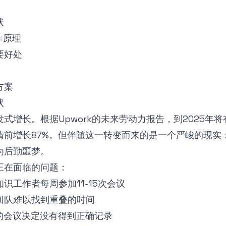
状
作原理
要好处
方案
状
发式增长。根据
Upwork的未来劳动力报告
，到2025年将
情前增长87%。但伴随这一转变而来的是一个严峻的现实
为后勤噩梦。
正在面临的问题：
识工作者每周参加11-15次会议
团队难以找到重叠的时间
%的会议决定没有得到正确记录