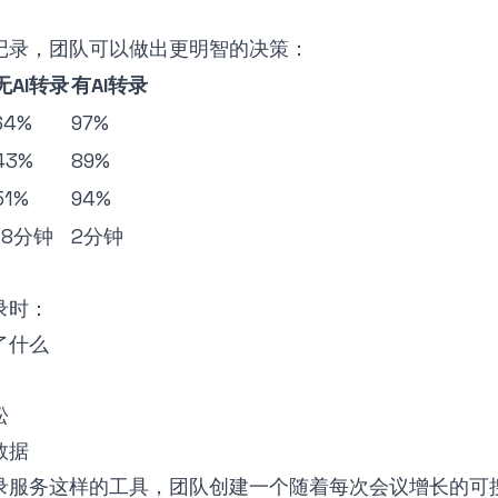
记录，团队可以做出更明智的决策：
无AI转录
有AI转录
64%
97%
43%
89%
51%
94%
18分钟
2分钟
录时：
了什么
松
数据
录服务
这样的工具，团队创建一个随着每次会议增长的可