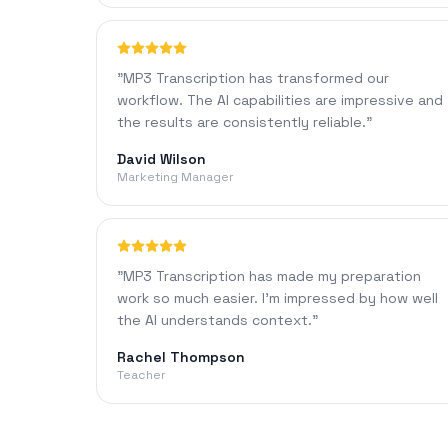
"
MP3 Transcription has transformed our
workflow. The AI capabilities are impressive and
the results are consistently reliable.
"
David Wilson
Marketing Manager
"
MP3 Transcription has made my preparation
work so much easier. I'm impressed by how well
the AI understands context.
"
Rachel Thompson
Teacher