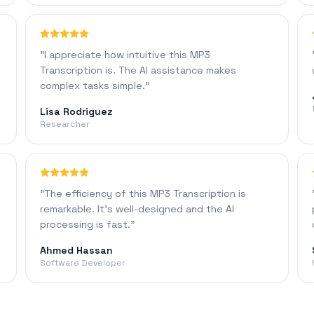
"
I appreciate how intuitive this MP3
Transcription is. The AI assistance makes
complex tasks simple.
"
Lisa Rodriguez
Researcher
"
The efficiency of this MP3 Transcription is
remarkable. It's well-designed and the AI
processing is fast.
"
Ahmed Hassan
Software Developer