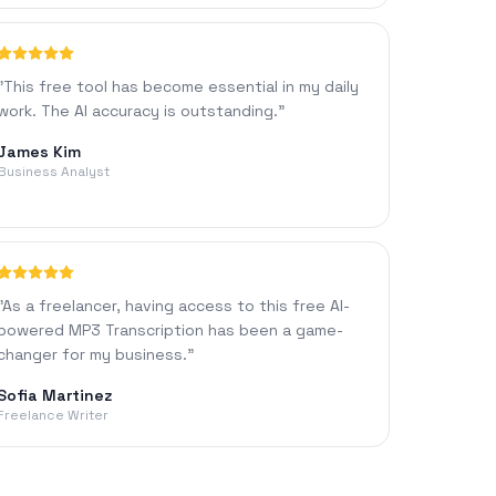
"
This free tool has become essential in my daily
work. The AI accuracy is outstanding.
"
James Kim
Business Analyst
"
As a freelancer, having access to this free AI-
powered MP3 Transcription has been a game-
changer for my business.
"
Sofia Martinez
Freelance Writer