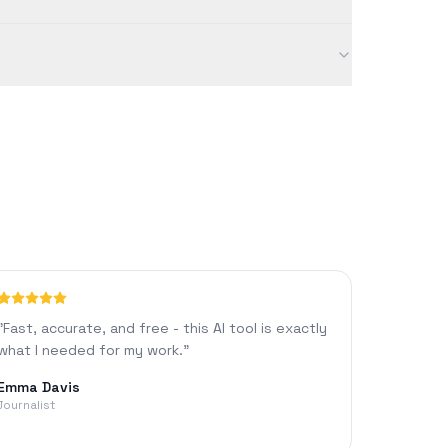
"
Fast, accurate, and free - this AI tool is exactly
what I needed for my work.
"
Emma Davis
Journalist