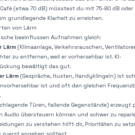
 Café (etwa 70 dB) müsstest du mit 75-80 dB oder 
um grundlegende Klarheit zu erreichen.
rten von Lärm
äusche beeinflussen Aufnahmen gleich:
r Lärm
(Klimaanlage, Verkehrsrauschen, Ventilatoren
hter zu entfernen, weil er vorhersehbar ist. KI-
ückung bewältigt das gut.
er Lärm
(Gespräche, Husten, Handyklingeln) ist sc
r unvorhersehbar ist und oft den gleichen Frequenz
.
chlagende Türen, fallende Gegenstände) erzeugt p
ein Audio übersteuern können und schwer zu reparie
idungen zu verstehen hilft dir, Prioritäten zu setz
 zuerst angehen solltest.