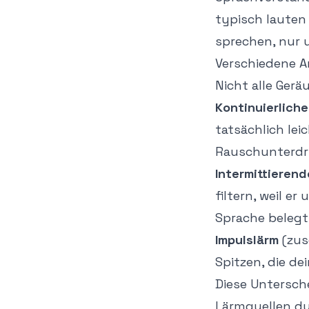
typisch lauten
sprechen, nur 
Verschiedene A
Nicht alle Ger
Kontinuierliche
tatsächlich leic
Rauschunterdr
Intermittierend
filtern, weil e
Sprache belegt
Impulslärm
(zus
Spitzen, die d
Diese Untersche
Lärmquellen du