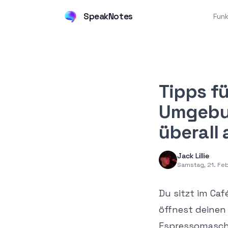
SpeakNotes
Fun
Tipps f
Umgebun
überall 
Jack Lillie
Samstag, 21. Fe
Du sitzt im Caf
öffnest deinen 
Espressomaschin