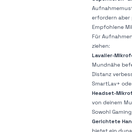
Aufnahmemuste
erfordern aber 
Empfohlene Mi
Für Aufnahmen 
ziehen:
Lavalier-Mikro
Mundnähe befes
Distanz verbes
SmartLav+ oder
Headset-Mikro
von deinem Mu
Sowohl Gaming-
Gerichtete Ha
bietet ein dyn