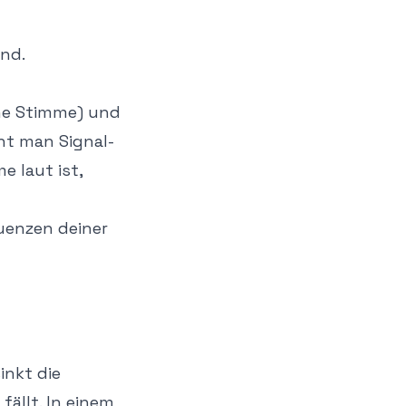
nd.
ne Stimme) und
nt man Signal-
e laut ist,
uenzen deiner
inkt die
fällt. In einem