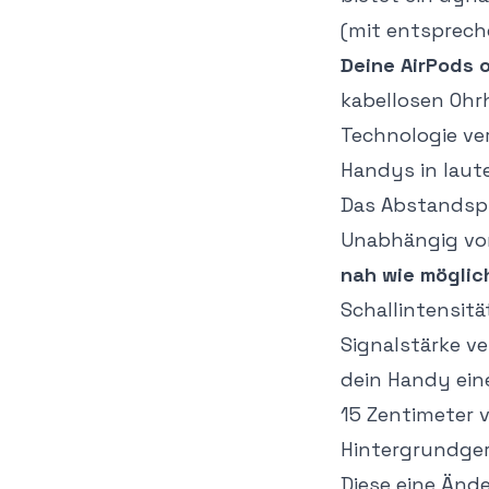
(mit entsprec
Deine AirPods 
kabellosen Ohr
Technologie ve
Handys in lau
Das Abstandspr
Unabhängig vom
nah wie möglic
Schallintensit
Signalstärke v
dein Handy ein
15 Zentimeter 
Hintergrundger
Diese eine Änd