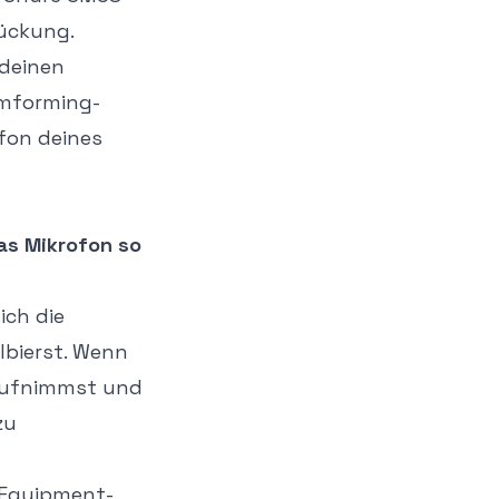
ückung.
 deinen
amforming-
fon deines
as Mikrofon so
ich die
lbierst. Wenn
 aufnimmst und
zu
 Equipment-