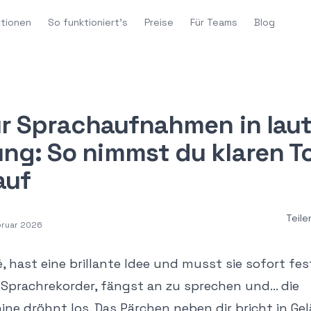
ktionen
So funktioniert's
Preise
Für Teams
Blog
ür Sprachaufnahmen in laut
g: So nimmst du klaren T
auf
Teile
bruar 2026
é, hast eine brillante Idee und musst sie sofort fe
Sprachrekorder, fängst an zu sprechen und... die
e dröhnt los. Das Pärchen neben dir bricht in Gel