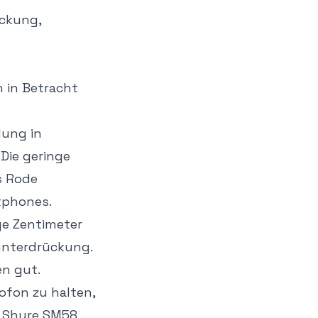
ckung,
 in Betracht
dung in
Die geringe
s Rode
tphones.
ge Zentimeter
unterdrückung.
n gut.
rofon zu halten,
s Shure SM58