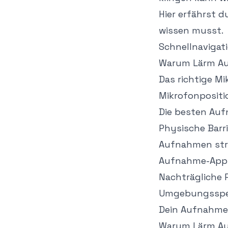
Hier erfährst 
wissen musst.
Schnellnavigat
Warum Lärm Au
Das richtige M
Mikrofonpositi
Die besten Auf
Physische Barr
Aufnahmen str
Aufnahme-App-
Nachträgliche
Umgebungsspez
Dein Aufnahme
Warum Lärm Au