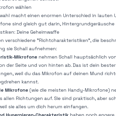
ikrofon wählen
nwahl macht einen enormen Unterschied in lauten
rofone sind gleich gut darin, Hintergrundgeräusche
istiken: Deine Geheimwaffe
n verschiedene "Richtcharakteristiken", die beschr
ng sie Schall aufnehmen:
ristik-Mikrofone
nehmen Schall hauptsächlich von
on der Seite und von hinten ab. Das ist dein bester
gen, weil du das Mikrofon auf deinen Mund rich
egdrehen kannst.
le Mikrofone
(wie die meisten Handy-Mikrofone) n
 allen Richtungen auf. Sie sind praktisch, aber sc
il sie alles um dich herum einfangen.
nd Hypernieren-Charakteristik
haben noch engere