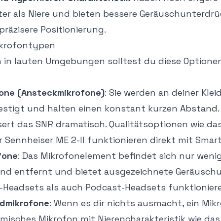
r als Niere und bieten bessere Geräuschunterdrü
präzisere Positionierung.
krofontypen
in lauten Umgebungen solltest du diese Optionen
fone (Ansteckmikrofone)
: Sie werden an deiner Klei
tigt und halten einen konstant kurzen Abstand. 
sert das SNR dramatisch. Qualitätsoptionen wie da
 Sennheiser ME 2-II funktionieren direkt mit Smar
fone
: Das Mikrofonelement befindet sich nur weni
nd entfernt und bietet ausgezeichnete Geräusch
Headsets als auch Podcast-Headsets funktioniere
ndmikrofone
: Wenn es dir nichts ausmacht, ein Mik
amisches Mikrofon mit Nierencharakteristik wie da