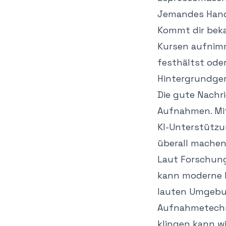
Jemandes Handy
Kommt dir beka
Kursen aufnimm
festhältst oder
Hintergrundger
Die gute Nachr
Aufnahmen. Mit
KI-Unterstütz
überall machen
Laut Forschun
kann moderne K
lauten Umgebun
Aufnahmetechni
klingen kann w