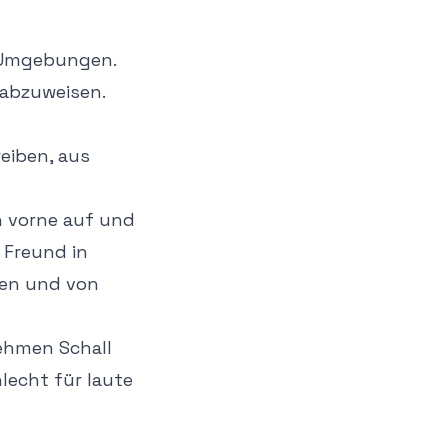
 Umgebungen.
 abzuweisen.
eiben, aus
 vorne auf und
 Freund in
ten und von
ehmen Schall
hlecht für laute