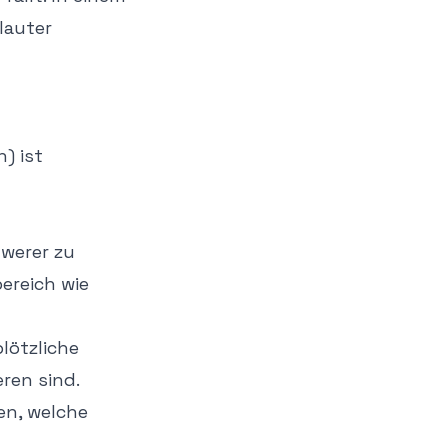
lauter
) ist
hwerer zu
bereich wie
lötzliche
ren sind.
en, welche