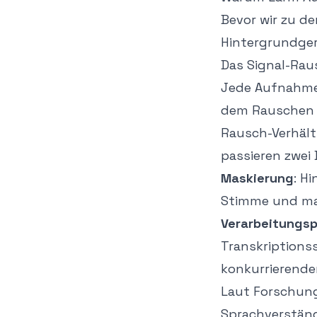
Bevor wir zu d
Hintergrundger
Das Signal-Rau
Jede Aufnahme
dem Rauschen (
Rausch-Verhältn
passieren zwei 
Maskierung
: H
Stimme und ma
Verarbeitungs
Transkriptions
konkurrierende
Laut
Forschung
Sprachverständl