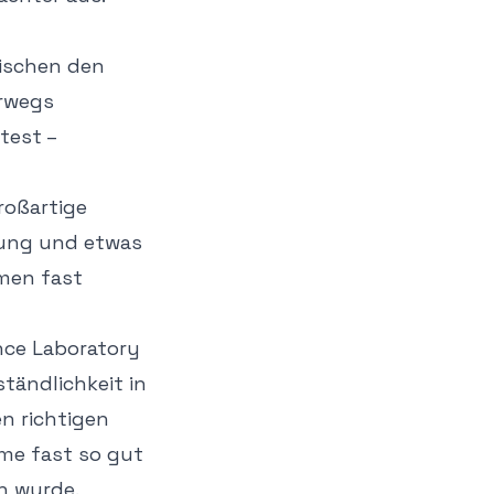
ischen den
erwegs
test –
roßartige
tung und etwas
men fast
ence Laboratory
ändlichkeit in
n richtigen
me fast so gut
n wurde.