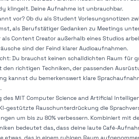
 klingelt. Deine Aufnahme ist unbrauchbar.
nnt vor? Ob du als Student Vorlesungsnotizen zw
st, als Berufstätiger Gedanken zu Meetings unt
 als Content Creator außerhalb eines Studios arbei
äusche sind der Feind klarer Audioaufnahmen.
icht: Du brauchst keinen schalldichten Raum für g
 den richtigen Techniken, der passenden Ausrüs
ung kannst du bemerkenswert klare Sprachaufnah
.
g des
MIT Computer Science and Artificial Intellig
I-gestützte Rauschunterdrückung die Sprachverst
gen um bis zu 80% verbessern. Kombiniert mit de
ken bedeutet das, dass deine laute Café-Aufnah
ie etwas, das in einem ruhigen Raum aufgenomme