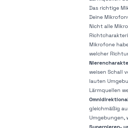
Das richtige M
Deine Mikrofo
Nicht alle Mik
Richtcharakter
Mikrofone habe
welcher Richtu
Nierencharakte
weisen Schall v
lauten Umgebun
Lärmquellen w
Omnidirektiona
gleichmäßig aus
Umgebungen, we
Supernieren- u