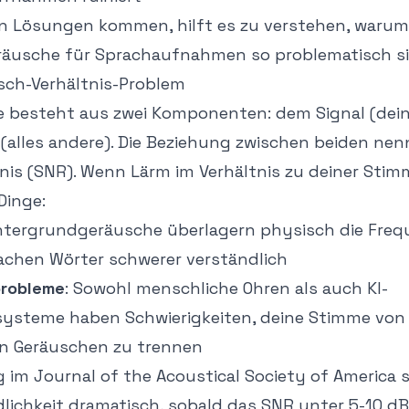
en Lösungen kommen, hilft es zu verstehen, warum
äusche für Sprachaufnahmen so problematisch si
sch-Verhältnis-Problem
 besteht aus zwei Komponenten: dem Signal (dei
alles andere). Die Beziehung zwischen beiden nen
is (SNR). Wenn Lärm im Verhältnis zu deiner Stimm
Dinge:
intergrundgeräusche überlagern physisch die Freq
chen Wörter schwerer verständlich
probleme
: Sowohl menschliche Ohren als auch KI-
systeme haben Schwierigkeiten, deine Stimme von
n Geräuschen zu trennen
 im Journal of the Acoustical Society of America
s
ichkeit dramatisch, sobald das SNR unter 5-10 dB 