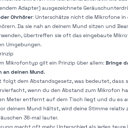
hendem Adapter) ausgezeichnete Geräuschunterdr
oder Ohrhörer
: Unterschätze nicht die Mikrofone in
hörern. Da sie nah an deinem Mund sitzen und Be
rwenden, übertreffen sie oft das eingebaute Mikro
ten Umgebungen.
inzip
 Mikrofontyp gilt ein Prinzip über allem:
Bringe d
h an deinen Mund.
ät folgt dem Abstandsgesetz, was bedeutet, dass s
ervierfacht, wenn du den Abstand zum Mikrofon ha
en Meter entfernt auf dem Tisch liegt und du es
vor deinem Mund hältst, wird deine Stimme relativ 
äuschen 36-mal lauter.
erung macht oft mehr Unterschied als jedes teure