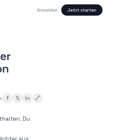
Anmelden
Jetzt starten
er
on
f
𝕏
in
🔗
n:
sthalten. Du
ächter aus.