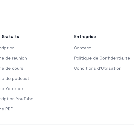
s Gratuits
Entreprise
cription
Contact
é de réunion
Politique de Confidentialité
é de cours
Conditions d'Utilisation
mé de podcast
mé YouTube
cription YouTube
mé PDF