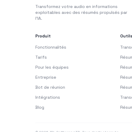
Transformez votre audio en informations
exploitables avec des résumés propulsés par
l'IA.
Produit
Outil
Fonctionnalités
Trans
Tarifs
Résum
Pour les équipes
Résum
Entreprise
Résu
Bot de réunion
Résu
Intégrations
Trans
Blog
Résu