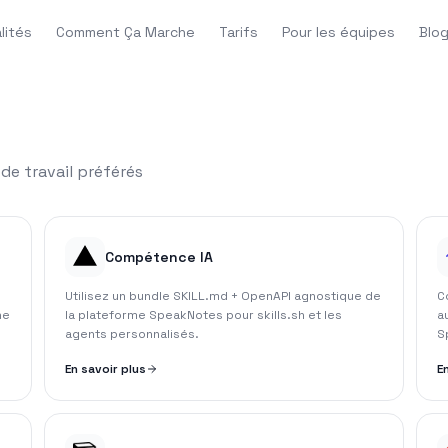
lités
Comment Ça Marche
Tarifs
Pour les équipes
Blo
de travail préférés
Compétence IA
Utilisez un bundle SKILL.md + OpenAPI agnostique de
C
ne
la plateforme SpeakNotes pour skills.sh et les
a
agents personnalisés.
S
En savoir plus
E