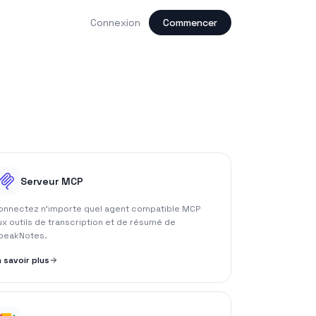
g
Connexion
Commencer
Serveur MCP
onnectez n'importe quel agent compatible MCP
ux outils de transcription et de résumé de
peakNotes.
n savoir plus