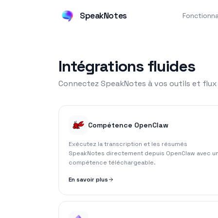
SpeakNotes
Fonctionna
Intégrations fluides
Connectez SpeakNotes à vos outils et flux 
Compétence OpenClaw
Exécutez la transcription et les résumés
SpeakNotes directement depuis OpenClaw avec u
compétence téléchargeable.
En savoir plus