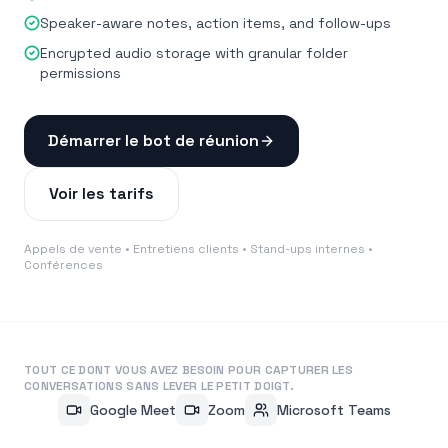
Speaker-aware notes, action items, and follow-ups
Encrypted audio storage with granular folder
permissions
Démarrer le bot de réunion
Voir les tarifs
Appels de vente • Entretiens clients • Stand-ups internes •
Conférences
TOUT CE DONT VOUS AVEZ BESOIN POUR CAPTURER LES
CONVERSATIONS SANS LEVER LE PETIT DOIGT.
Google Meet
Zoom
Microsoft Teams