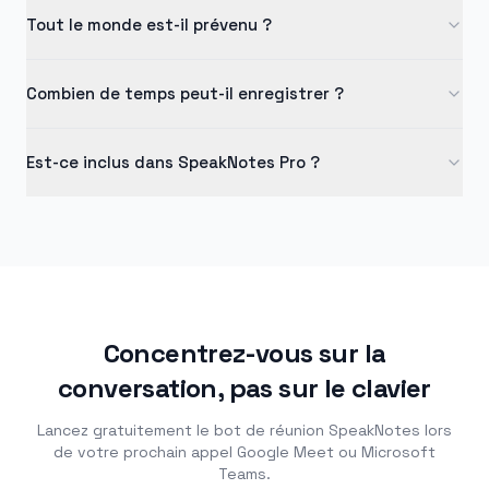
Aucune extension requise. Le bot fonctionne dans le
Tout le monde est-il prévenu ?
cloud — il suffit de coller un lien de réunion depuis
n'importe quel appareil.
Oui. Le bot rejoint la réunion sous le nom de « SpeakNotes
Combien de temps peut-il enregistrer ?
Notetaker », afin que les participants puissent le voir et
le retirer à tout moment.
Les réunions du forfait gratuit durent jusqu'à 5 minutes,
Est-ce inclus dans SpeakNotes Pro ?
tandis que les forfaits Pro et Team enregistrent pendant
des heures.
Oui. Les minutes du bot de réunion sont incluses dans les
forfaits SpeakNotes Pro, Team et Enterprise.
Concentrez-vous sur la
conversation, pas sur le clavier
Lancez gratuitement le bot de réunion SpeakNotes lors
de votre prochain appel Google Meet ou Microsoft
Teams.