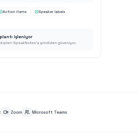
Action items
Speaker labels
plantı işleniyor
kipleri SpeakNotes'a şimdiden güveniyor.
t
Zoom
Microsoft Teams