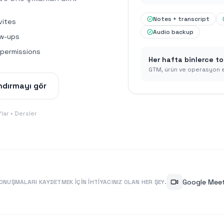
Notes + transcript
vites
Audio backup
ow-ups
 permissions
Her hafta binlerce to
GTM, ürün ve operasyon e
ndırmayı gör
'lar • Dersler
Google Mee
ONUŞMALARI KAYDETMEK IÇIN IHTIYACINIZ OLAN HER ŞEY.