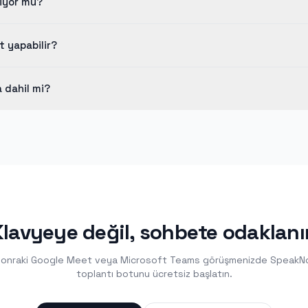
liyor mu?
s Notetaker” olarak katılır, böylece katılımcılar onu istedikleri za
t yapabilir?
ıları 5 dakikaya kadar sürerken, Pro ve Ekip planları saatlerce kayıt
 dahil mi?
dakikaları SpeakNotes Pro, Ekip ve Kurumsal planlarla birlikte sunulu
Klavyeye değil, sohbete odaklanı
 sonraki Google Meet veya Microsoft Teams görüşmenizde SpeakN
toplantı botunu ücretsiz başlatın.