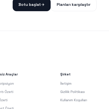
Botu başlat
Planları karşılaştır
siz Araçlar
Şirket
kripsiyon
İletişim
ntı Özeti
Gizlilik Politikası
Özeti
Kullanım Koşulları
st Özeti