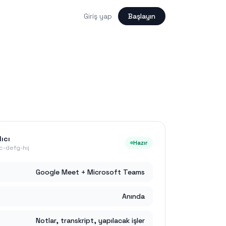
Giriş yap
Başlayın
ıcı
Hazır
-defg-hij
Google Meet + Microsoft Teams
Anında
Notlar, transkript, yapılacak işler