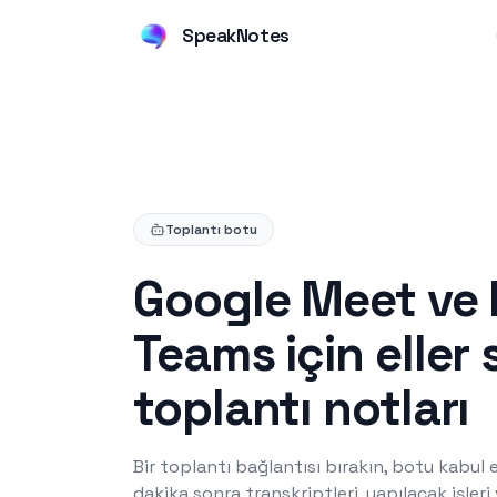
SpeakNotes
Toplantı botu
Google Meet ve 
Teams için eller
toplantı notları
Bir toplantı bağlantısı bırakın, botu kabul
dakika sonra transkriptleri, yapılacak işleri 