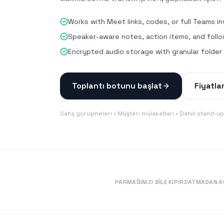
Works with Meet links, codes, or full Teams in
Speaker-aware notes, action items, and foll
Encrypted audio storage with granular folder
Toplantı botunu başlat
Fiyatla
Satış görüşmeleri • Müşteri mülakatları • Dahili stand-up
PARMAĞINIZI BILE KIPIRDATMADAN K