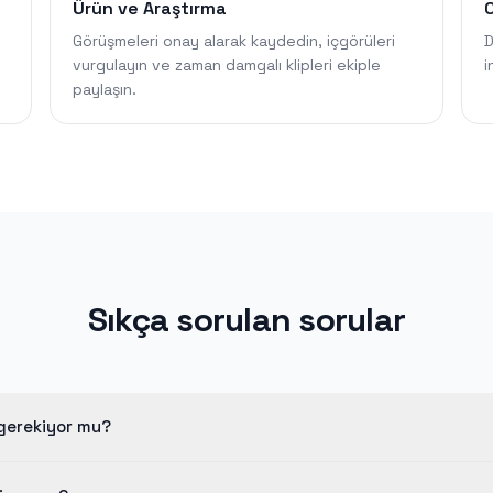
Ürün ve Araştırma
Görüşmeleri onay alarak kaydedin, içgörüleri
D
vurgulayın ve zaman damgalı klipleri ekiple
i
paylaşın.
Sıkça sorulan sorular
gerekiyor mu?
bulutta çalışır; herhangi bir cihazdan bir toplantı bağlantısı yapıştı