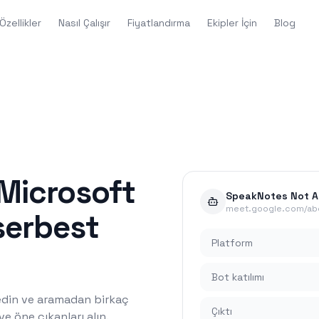
Özellikler
Nasıl Çalışır
Fiyatlandırma
Ekipler İçin
Blog
Microsoft
SpeakNotes Not Al
meet.google.com/abc
 serbest
Platform
Bot katılımı
 edin ve aramadan birkaç
Çıktı
ve öne çıkanları alın.