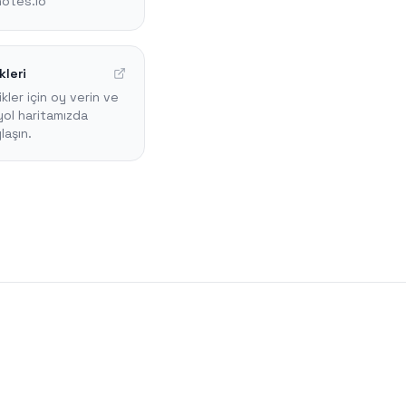
otes.io
kleri
ikler için oy verin ve
yol haritamızda
ylaşın.