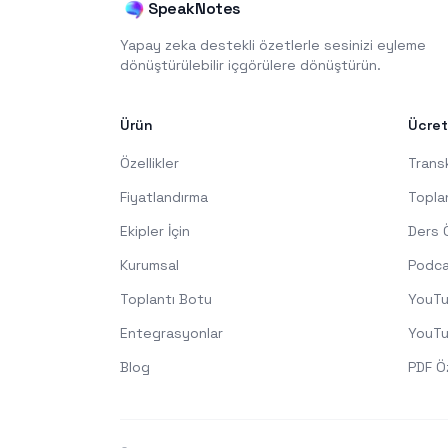
SpeakNotes
Yapay zeka destekli özetlerle sesinizi eyleme
dönüştürülebilir içgörülere dönüştürün.
Ürün
Ücret
Özellikler
Trans
Fiyatlandırma
Topla
Ekipler İçin
Ders 
Kurumsal
Podca
Toplantı Botu
YouTu
Entegrasyonlar
YouTu
Blog
PDF Ö