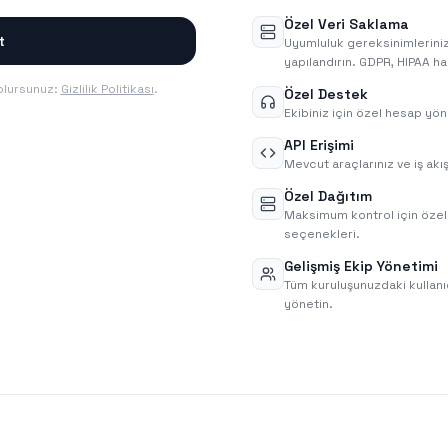
Özel Veri Saklama
t
Uyumluluk gereksinimlerinizi
yapılandırın. GDPR, HIPAA ha
olursunuz:
Gizlilik Politikası
.
Özel Destek
Ekibiniz için özel hesap yön
API Erişimi
Mevcut araçlarınız ve iş akış
Özel Dağıtım
Maksimum kontrol için özel
seçenekleri.
Gelişmiş Ekip Yönetimi
Tüm kuruluşunuzdaki kullanıcı
yönetin.