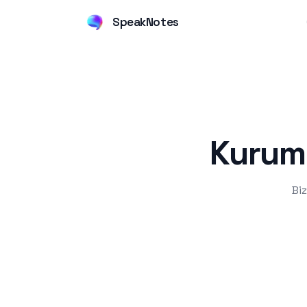
SpeakNotes
Kurums
Bi