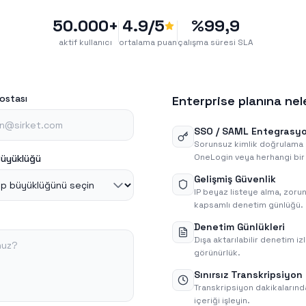
50.000+
4.9/5
%99,9
aktif kullanıcı
ortalama puan
çalışma süresi SLA
postası
Enterprise planına nel
SSO / SAML Entegrasy
Sorunsuz kimlik doğrulama 
OneLogin veya herhangi bir
Büyüklüğü
Gelişmiş Güvenlik
IP beyaz listeye alma, zoru
kapsamlı denetim günlüğü.
Denetim Günlükleri
Dışa aktarılabilir denetim 
görünürlük.
Sınırsız Transkripsiyon
Transkripsiyon dakikalarında
içeriği işleyin.