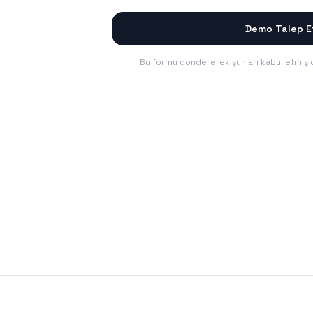
Demo Talep E
Bu formu göndererek şunları kabul etmiş 