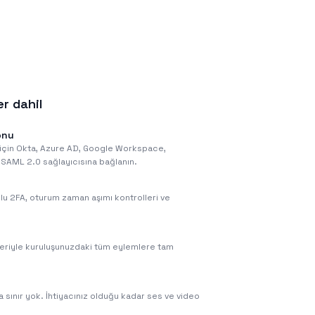
er dahil
onu
için Okta, Azure AD, Google Workspace,
 SAML 2.0 sağlayıcısına bağlanın.
nlu 2FA, oturum zaman aşımı kontrolleri ve
izleriyle kuruluşunuzdaki tüm eylemlere tam
 sınır yok. İhtiyacınız olduğu kadar ses ve video