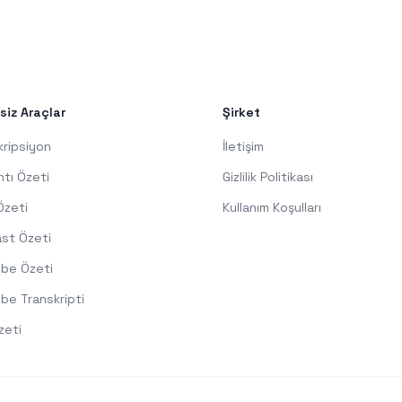
siz Araçlar
Şirket
kripsiyon
İletişim
ntı Özeti
Gizlilik Politikası
Özeti
Kullanım Koşulları
st Özeti
be Özeti
be Transkripti
zeti