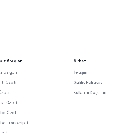
siz Araçlar
Şirket
kripsiyon
İletişim
ntı Özeti
Gizlilik Politikası
Özeti
Kullanım Koşulları
st Özeti
be Özeti
be Transkripti
zeti