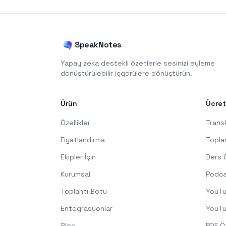
SpeakNotes
Yapay zeka destekli özetlerle sesinizi eyleme
dönüştürülebilir içgörülere dönüştürün.
Ürün
Ücret
Özellikler
Trans
Fiyatlandırma
Topla
Ekipler İçin
Ders 
Kurumsal
Podca
Toplantı Botu
YouTu
Entegrasyonlar
YouTu
Blog
PDF Ö