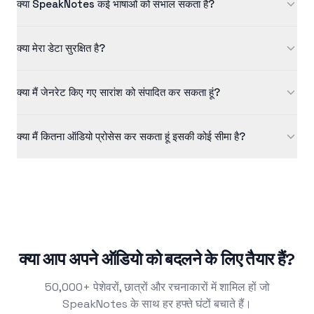
क्या SpeakNotes कई भाषाओं को संभाल सकता है?
निर्भर करता है। आमतौर पर, 30 मिनट की ऑडियो फ़ाइल 2-3 मिनट के भीतर
प्रोसेस हो जाती है।
हां, SpeakNotes ट्रांसक्रिप्शन और सारांशीकरण दोनों के लिए कई भाषाओं का
क्या मेरा डेटा सुरक्षित है?
समर्थन करता है। सर्वोत्तम परिणामों के लिए आप अपने ऑडियो की भाषा निर्दिष्ट कर
सकते हैं।
हम डेटा सुरक्षा को गंभीरता से लेते हैं। सभी ऑडियो फ़ाइलें और ट्रांसक्रिप्शन
क्या मैं जेनरेट किए गए सारांश को संपादित कर सकता हूं?
ट्रांजिट और रेस्ट में एन्क्रिप्ट किए गए हैं। हम आपके डेटा को तीसरे पक्ष के साथ
साझा नहीं करते हैं।
बिल्कुल! जबकि हमारी AI उच्च-गुणवत्ता वाले सारांश उत्पन्न करती है, आपके पास
क्या मैं कितना ऑडियो प्रोसेस कर सकता हूं इसकी कोई सीमा है?
आवश्यकतानुसार आउटपुट को संपादित, परिष्कृत या विस्तारित करने का पूर्ण
नियंत्रण है।
सीमाएं आपकी सदस्यता योजना के आधार पर भिन्न होती हैं। मुफ्त उपयोगकर्ता एक
बार में 5 मिनट तक ऑडियो प्रोसेस कर सकते हैं, जबकि प्रो योजना एक बार में
1440 मिनट तक ऑडियो प्रोसेस करने की अनुमति देती है।
क्या आप अपने ऑडियो को बदलने के लिए तैयार हैं?
50,000+ पेशेवरों, छात्रों और रचनाकारों में शामिल हों जो
SpeakNotes के साथ हर हफ्ते घंटों बचाते हैं।