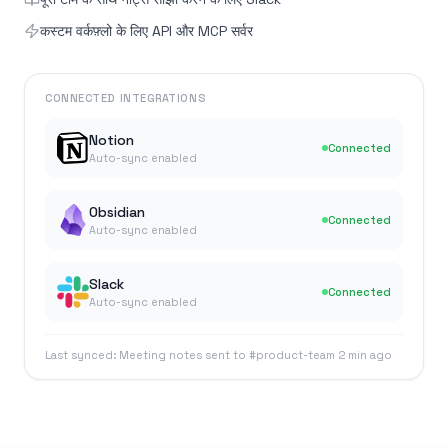
कस्टम वर्कफ़्लो के लिए API और MCP सर्वर
CONNECTED INTEGRATIONS
Notion
Connected
Auto-sync enabled
Obsidian
Connected
Auto-sync enabled
Slack
Connected
Auto-sync enabled
Last synced: Meeting notes sent to #product-team 2 min ago