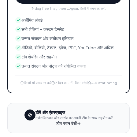
7-day free trial, then
...
/year
.
किसी भी समय रद्द करें
.
असीमित लंबाई
सभी शैलियां + कस्टम टेम्प्लेट
उन्नत संपादन और संशोधन इतिहास
ऑडियो, वीडियो, टेक्स्ट, इमेज, PDF, YouTube और अधिक
टीम शेयरिंग और सहयोग
उन्नत संगठन और नोट्स को संयोजित करना
किसी भी समय रद्द करें
7-दिन की मनी-बैक गारंटी
4.9 star rating
टीमें और एंटरप्राइज
ट्रांसक्रिप्शन और सारांश पर अपनी टीम के साथ सहयोग करें
टीम प्लान देखें