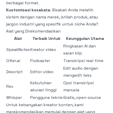
berbagai format.
Kustomisasi kosakata
: Bisakah Anda melatih
sistem dengan nama merek, istilah produk, atau
jargon industri yang spesifik untuk niche Anda?
Alat yang Direkomendasikan
Alat
Terbaik Untuk
Keunggulan Utama
Ringkasan AI dan
SpeakNotes
Kreator video
saran klip
Otter.ai
Podcaster
Transkripsi real-time
Edit audio dengan
Descript
Editor video
mengedit teks
Kebutuhan
Opsi transkripsi
Rev
akurasi tinggi
manusia
Whisper
Pengguna teknis
Gratis, open-source
Untuk kebanyakan kreator konten, kami
merekomendasikan memulai dengan alat yang