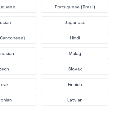
tuguese
Portuguese (Brazil)
ssian
Japanese
(Cantonese)
Hindi
onesian
Malay
zech
Slovak
reek
Finnish
tonian
Latvian