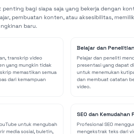
t penting bagi siapa saja yang bekerja dengan ko
ajar, pembuatan konten, atau aksesibilitas, memilik
gkinan baru.
Belajar dan Penelitia
n, transkrip video
Pelajar dan peneliti men
en yang mungkin tidak
presentasi yang dapat di
anskrip memastikan semua
untuk menemukan kutipa
epas dari kemampuan
dan membuat catatan bel
video.
SEO dan Kemudahan 
YouTube untuk mengubah
Profesional SEO menggu
r media sosial, buletin,
mengekstrak teks dari v