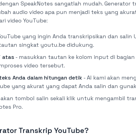
dengan SpeakNotes sangatlah mudah. Generator tr
h audio video apa pun menjadi teks yang akurat 
ri video YouTube:
ouTube yang ingin Anda transkripsikan dan salin U
autan singkat youtu.be didukung.
i atas
-
masukkan tautan ke kolom input di bagian at
mproses video tersebut.
 teks Anda dalam hitungan detik
-
AI kami akan meng
Tube yang akurat yang dapat Anda salin dan gunak
akan tombol salin sekali klik untuk mengambil tr
otes Pro.
tor Transkrip YouTube?