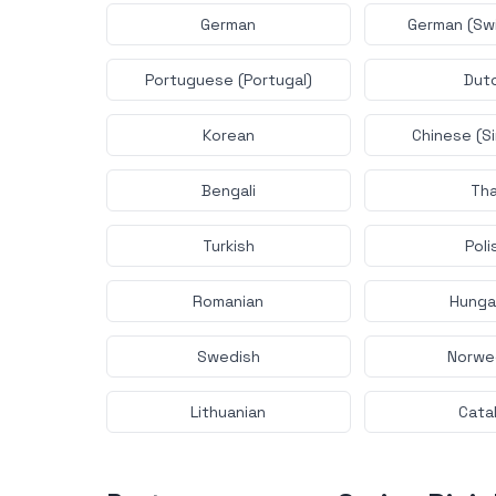
German
German (Swi
Portuguese (Portugal)
Dut
Korean
Chinese (Si
Bengali
Tha
Turkish
Poli
Romanian
Hunga
Swedish
Norwe
Lithuanian
Cata