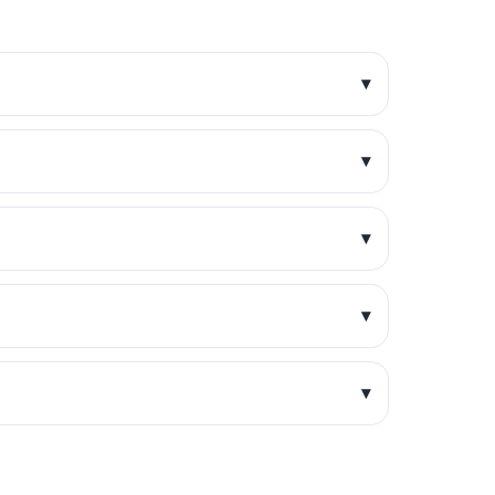
?
▾
▾
▾
▾
▾