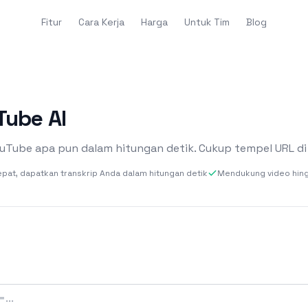
Fitur
Cara Kerja
Harga
Untuk Tim
Blog
Tube AI
YouTube apa pun dalam hitungan detik. Cukup tempel URL di
at, dapatkan transkrip Anda dalam hitungan detik
Mendukung video hing