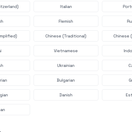
tzerland)
Italian
Por
ch
Flemish
Ru
mplified)
Chinese (Traditional)
Chinese 
i
Vietnamese
Ind
sh
Ukrainian
C
rian
Bulgarian
G
gian
Danish
Es
lan