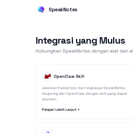
SpeakNotes
Integrasi yang Mulus
Hubungkan SpeakNotes dengan alat dan alu
OpenClaw Skill
Jalankan transkripsi dan ringkasan SpeakNotes
langsung dari OpenClaw dengan skill yang dapat
diunduh.
Pelajari Lebih Lanjut