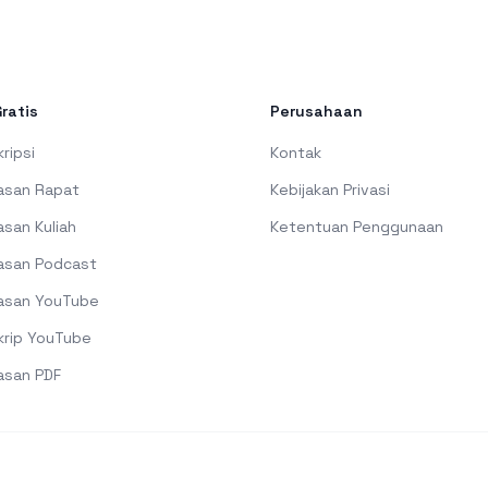
Gratis
Perusahaan
ripsi
Kontak
asan Rapat
Kebijakan Privasi
asan Kuliah
Ketentuan Penggunaan
asan Podcast
asan YouTube
krip YouTube
asan PDF