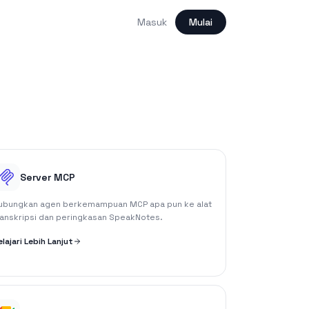
Masuk
Mulai
Server MCP
ubungkan agen berkemampuan MCP apa pun ke alat
ranskripsi dan peringkasan SpeakNotes.
elajari Lebih Lanjut