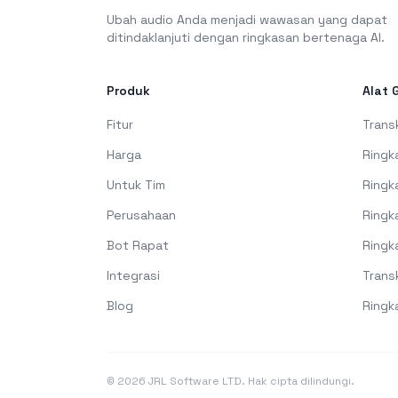
Ubah audio Anda menjadi wawasan yang dapat
ditindaklanjuti dengan ringkasan bertenaga AI.
Produk
Alat 
Fitur
Transk
Harga
Ringk
Untuk Tim
Ringk
Perusahaan
Ringk
Bot Rapat
Ringk
Integrasi
Trans
Blog
Ringk
©
2026
JRL Software LTD. Hak cipta dilindungi.