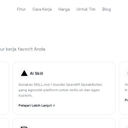
Fitur
Cara Kerja
Harga
Untuk Tim
Blog
r kerja favorit Anda
AI Skill
Gunakan SKILL.md + bundel OpenAPI SpeakNotes
H
yang agnostik platform untuk skills.sh dan agen
t
kustom.
P
Pelajari Lebih Lanjut