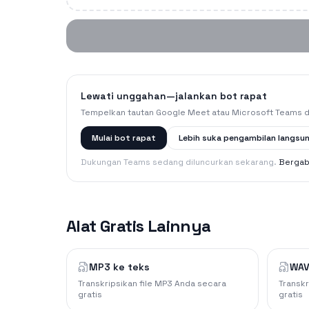
Lewati unggahan—jalankan bot rapat
Tempelkan tautan Google Meet atau Microsoft Teams 
Mulai bot rapat
Lebih suka pengambilan langsu
Dukungan Teams sedang diluncurkan sekarang.
Bergab
Alat Gratis Lainnya
MP3 ke teks
WAV
Transkripsikan file MP3 Anda secara
Transkr
gratis
gratis