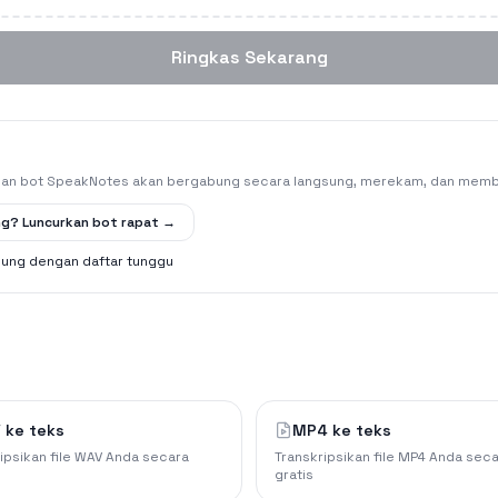
Ringkas Sekarang
dan bot SpeakNotes akan bergabung secara langsung, merekam, dan membe
ng? Luncurkan bot rapat →
ung dengan daftar tunggu
 ke teks
MP4 ke teks
ipsikan file WAV Anda secara
Transkripsikan file MP4 Anda sec
gratis