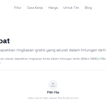
Fitur
Cara Kerja
Harga
Untuk Tim
Blog
pat
dapatkan ringkasan gratis yang akurat dalam hitungan det
n cepat, dapatkan ringkasan Anda dalam hitungan detik (Maks 5MB)
Me
a
Pilih File
atau seret dan lepas file Anda di sini