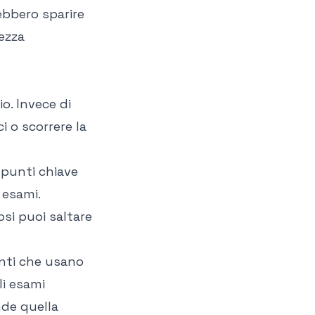
ebbero sparire
ezza
io. Invece di
i o scorrere la
punti chiave
 esami.
si puoi saltare
enti che usano
li esami
nde quella