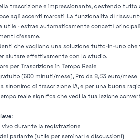
lla trascrizione
e impressionante, gestendo tutto d
oce agli accenti marcati. La funzionalita di riassunt
 utile - estrae automaticamente concetti principali,
omenti d'esame.
denti che vogliono una soluzione tutto-in-uno che v
er aiutare effettivamente con lo studio.
gliore per Trascrizione in Tempo Reale
o gratuito (600 minuti/mese), Pro da 8,33 euro/mese
ta sinonimo di trascrizione IA, e per una buona ragi
tempo reale significa che vedi la tua lezione conver
hiave
:
l vivo durante la registrazione
del parlante (utile per seminari e discussioni)