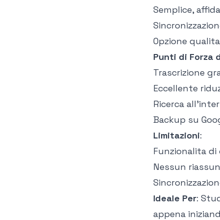
Semplice, affid
Sincronizzazion
Opzione qualita
Punti di Forza 
Trascrizione gra
Eccellente ridu
Ricerca all'inte
Backup su Goog
Limitazioni
:
Funzionalita di 
Nessun riassun
Sincronizzazion
Ideale Per
: Stu
appena iniziando