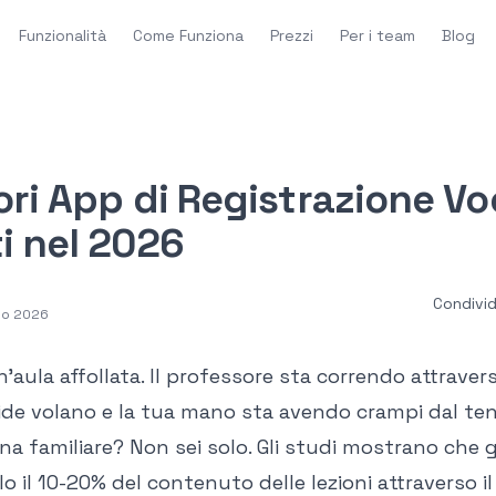
Funzionalità
Come Funziona
Prezzi
Per i team
Blog
ori App di Registrazione Vo
i nel 2026
Condivid
io 2026
n'aula affollata. Il professore sta correndo attraver
lide volano e la tua mano sta avendo crampi dal ten
ona familiare? Non sei solo. Gli studi mostrano che g
o il 10-20% del contenuto delle lezioni attraverso i