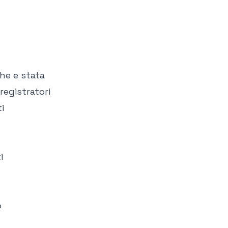
he e stata
registratori
i
i
o