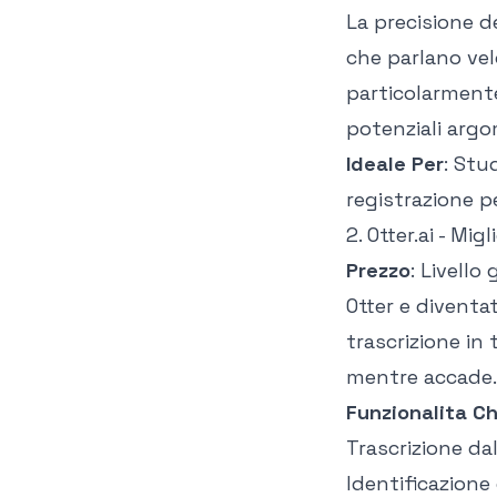
La
precisione de
che parlano vel
particolarmente
potenziali arg
Ideale Per
: Stu
registrazione p
2. Otter.ai - Mi
Prezzo
: Livell
Otter e diventa
trascrizione in 
mentre accade.
Funzionalita C
Trascrizione da
Identificazione 