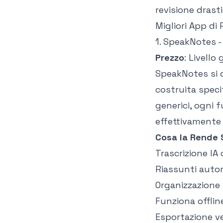
revisione drast
Migliori App di
1. SpeakNotes -
Prezzo
: Livello
SpeakNotes si d
costruita speci
generici, ogni 
effettivamente
Cosa la Rende 
Trascrizione IA
Riassunti autom
Organizzazione 
Funziona offlin
Esportazione v