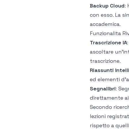
Backup Cloud
:
con esso. La si
accademica.
Funzionalita Ri
Trascrizione IA
ascoltare un'int
trascrizione.
Riassunti Intell
ed elementi d'a
Segnalibri
: Seg
direttamente ai
Secondo
ricer
lezioni registra
rispetto a quel