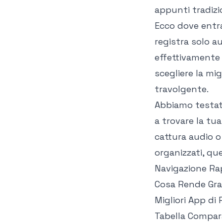
appunti tradizi
Ecco dove entra
registra solo au
effettivamente d
scegliere la mi
travolgente.
Abbiamo testato
a trovare la tu
cattura audio o
organizzati, qu
Navigazione Ra
Cosa Rende Gra
Migliori App di
Tabella Compara