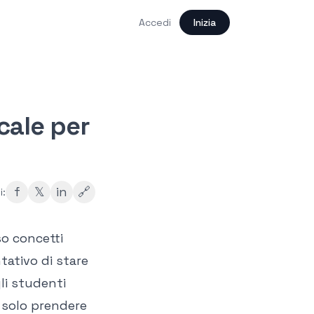
Accedi
Inizia
cale per
f
𝕏
in
🔗
i:
so concetti
tativo di stare
li studenti
l solo prendere