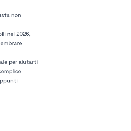
iusta non
i
ili nel 2026,
 sembrare
le per aiutarti
 semplice
appunti