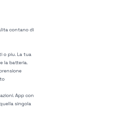
alita contano di
i o piu. La tua
 la batteria.
mprensione
ato
razioni. App con
 quella singola