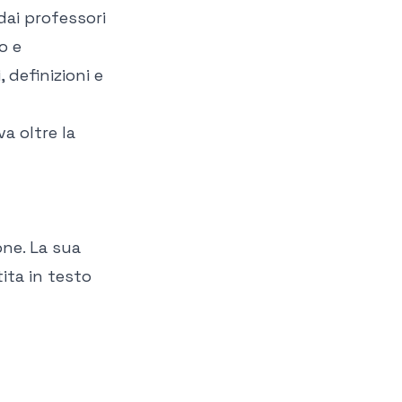
ai professori
o e
 definizioni e
a oltre la
one. La sua
tita in testo