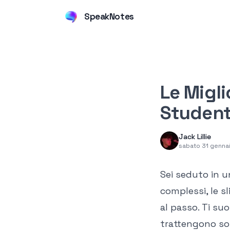
SpeakNotes
Le Migli
Student
Jack Lillie
sabato 31 genna
Sei seduto in u
complessi, le s
al passo. Ti su
trattengono sol