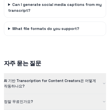
Can I generate social media captions from my
transcript?
What file formats do you support?
자주 묻는 질문
AI 기반 Transcription for Content Creators은 어떻게
작동하나요?
저희 transcription for content creators은 고급 인공지능을 사
정말 무료인가요?
용하여 음성을 높은 정확도의 텍스트로 변환합니다. AI 모델은 수백
만 개의 사례를 통해 학습되어 품질 높은 결과를 보장합니다.