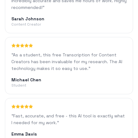
incredibly accurate and saves me hours of work. Highly
recommended!
"
Sarah Johnson
Content Creator
"
As a student, this free Transcription for Content
Creators has been invaluable for my research. The AI
technology makes it so easy to use.
"
Michael Chen
Student
"
Fast, accurate, and free - this AI tool is exactly what
I needed for my work.
"
Emma Davis