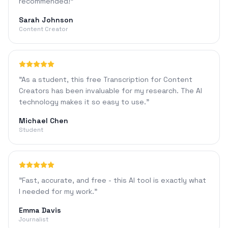
recommended!
"
Sarah Johnson
Content Creator
"
As a student, this free Transcription for Content
Creators has been invaluable for my research. The AI
technology makes it so easy to use.
"
Michael Chen
Student
"
Fast, accurate, and free - this AI tool is exactly what
I needed for my work.
"
Emma Davis
Journalist