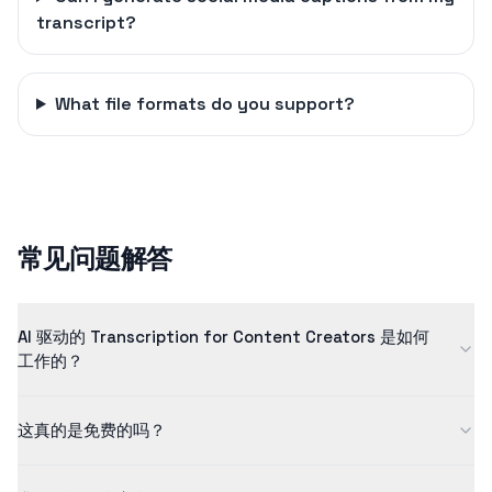
transcript?
What file formats do you support?
常见问题解答
AI 驱动的 Transcription for Content Creators 是如何
工作的？
我们的 transcription for content creators 使用先进的人工智能
这真的是免费的吗？
技术，以极高的准确度将语音转换为文本。该 AI 模型经过数百万个
示例的训练，以确保高质量的结果。
是的！我们的免费版允许您处理长度不超过 5 分钟的内容。如需处