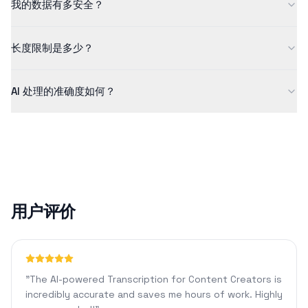
我的数据有多安全？
理更长的内容和使用更多功能，请查看我们的 Pro 计划。
我们非常重视数据安全。所有上传的文件都经过加密、安全处理，
长度限制是多少？
并在处理后自动删除。我们绝不会存储或共享您的文件。
免费版支持最长 5 分钟的内容。我们的 Pro 计划允许您处理 1440
AI 处理的准确度如何？
分钟的内容，并可以使用自定义格式和 AI 聊天等高级功能。
对于清晰的音频，我们的 AI 技术通常可以达到 90% 以上的准确
率。准确率可能会因音频质量、背景噪音或口音等因素而异。
用户评价
"
The AI-powered Transcription for Content Creators is
incredibly accurate and saves me hours of work. Highly