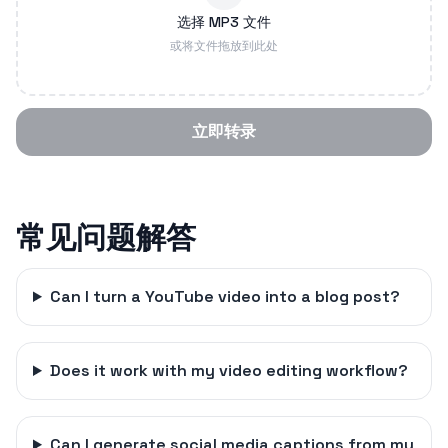
选择 MP3 文件
或将文件拖放到此处
立即转录
常见问题解答
Can I turn a YouTube video into a blog post?
Does it work with my video editing workflow?
Can I generate social media captions from my