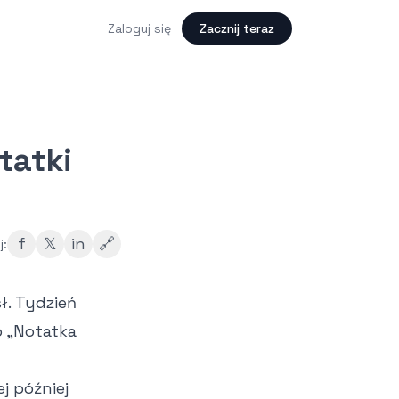
Zaloguj się
Zacznij teraz
tatki
f
𝕏
in
🔗
j:
ł. Tydzień
o „Notatka
j później