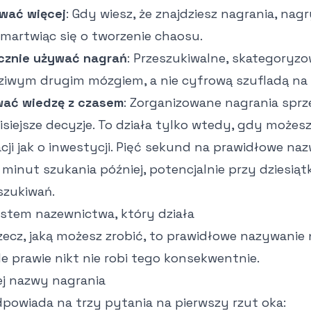
wać więcej
: Gdy wiesz, że znajdziesz nagrania, nag
 martwiąc się o tworzenie chaosu.
cznie używać nagrań
: Przeszukiwalne, skategoryz
dziwym drugim mózgiem, a nie cyfrową szufladą na 
wać wiedzę z czasem
: Zorganizowane nagrania sprz
siejsze decyzje. To działa tylko wtedy, gdy możesz 
cji jak o inwestycji. Pięć sekund na prawidłowe na
minut szukania później, potencjalnie przy dziesią
szukiwań.
tem nazewnictwa, który działa
zecz, jaką możesz zrobić, to prawidłowe nazywanie 
le prawie nikt nie robi tego konsekwentnie.
j nazwy nagrania
powiada na trzy pytania na pierwszy rzut oka: