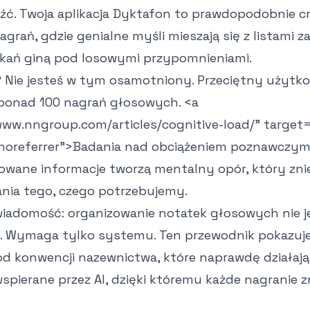
eźć. Twoja aplikacja Dyktafon to prawdopodobnie 
grań, gdzie genialne myśli mieszają się z listami z
tkań giną pod losowymi przypomnieniami.
 Nie jesteś w tym osamotniony. Przeciętny użytk
ponad 100 nagrań głosowych.
<a
www.nngroup.com/articles/cognitive-load/" target
noreferrer">
Badania nad obciążeniem poznawczy
owane informacje tworzą mentalny opór, który zn
nia tego, czego potrzebujemy.
 wiadomość: organizowanie notatek głosowych nie j
 Wymaga tylko systemu. Ten przewodnik pokazuje 
od konwencji nazewnictwa, które naprawdę działają
pierane przez AI, dzięki któremu każde nagranie z