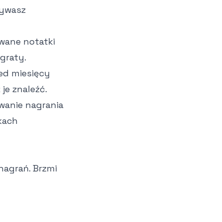
rywasz
owane notatki
graty.
ed miesięcy
je znaleźć.
zwanie nagrania
tkach
nagrań. Brzmi