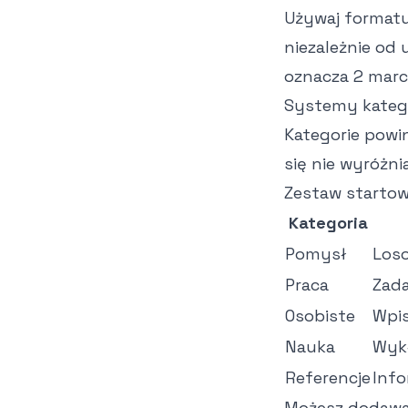
Używaj format
niezależnie od 
oznacza 2 marc
Systemy kategor
Kategorie powin
się nie wyróżni
Zestaw startowy
Kategoria
Pomysł
Loso
Praca
Zada
Osobiste
Wpis
Nauka
Wykł
Referencje
Info
Możesz dodawać 