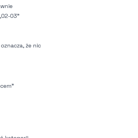
awnie
 „02-03"
 oznacza, że nic
icem"
ć kategorii