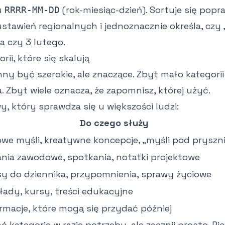
u
(rok-miesiąc-dzień). Sortuje się popr
RRRR-MM-DD
ustawień regionalnych i jednoznacznie określa, czy
a czy 3 lutego.
ii, które się skalują
ny być szerokie, ale znaczące. Zbyt mało kategorii
a. Zbyt wiele oznacza, że zapomnisz, której użyć.
, który sprawdza się u większości ludzi:
Do czego służy
we myśli, kreatywne koncepcje, „myśli pod pryszn
nia zawodowe, spotkania, notatki projektowe
y do dziennika, przypomnienia, sprawy życiowe
ady, kursy, treści edukacyjne
rmacje, które mogą się przydać później
kategorie w razie potrzeby, ale zacznij prosto. Pię