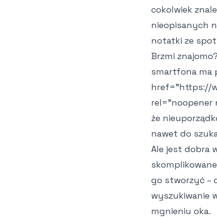
cokolwiek znal
nieopisanych na
notatki ze spo
Brzmi znajomo?
smartfona ma 
href="https://
rel="noopener 
że nieuporządk
nawet do szuka
Ale jest dobra
skomplikowane.
go stworzyć – 
wyszukiwanie ws
mgnieniu oka.