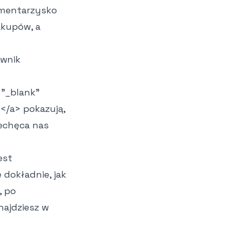
cmentarzysko
akupów, a
ownik
="_blank"
m
</a>
pokazują,
iechęca nas
est
dokładnie, jak
, po
najdziesz w