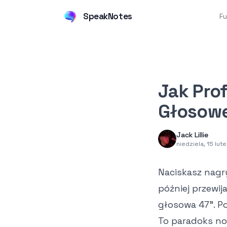
SpeakNotes
Fu
Jak Pro
Głosow
Jack Lillie
niedziela, 15 lu
Naciskasz nagr
później przewi
głosowa 47". Po
To paradoks no