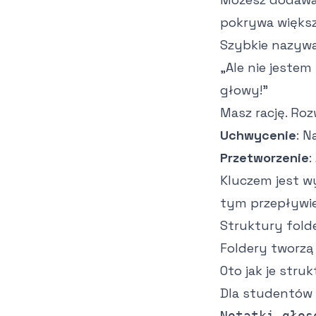
pokrywa większ
Szybkie nazywa
„Ale nie jeste
głowy!"
Masz rację. Ro
Uchwycenie
: 
Przetworzenie
:
Kluczem jest w
tym przepływie
Struktury fold
Foldery tworzą
Oto jak je str
Dla studentów
Notatki głoso