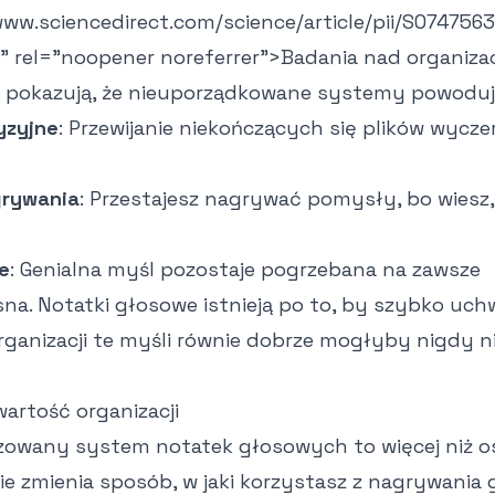
www.sciencedirect.com/science/article/pii/S07475
" rel="noopener noreferrer">
Badania nad organizac
pokazują, że nieuporządkowane systemy powoduj
yzyjne
: Przewijanie niekończących się plików wycze
grywania
: Przestajesz nagrywać pomysły, bo wiesz, 
e
: Genialna myśl pozostaje pogrzebana na zawsze
esna. Notatki głosowe istnieją po to, by szybko uc
organizacji te myśli równie dobrze mogłyby nigdy n
rtość organizacji
zowany system notatek głosowych to więcej niż 
ie zmienia sposób, w jaki korzystasz z nagrywania