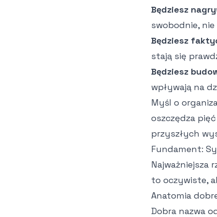
Będziesz nagry
swobodnie, nie
Będziesz fakty
stają się praw
Będziesz budo
wpływają na dzi
Myśl o organiza
oszczędza pięć 
przyszłych wy
Fundament: Sys
Najważniejsza r
to oczywiste, a
Anatomia dobre
Dobra nazwa od