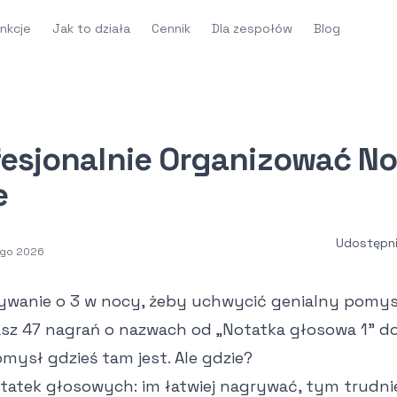
nkcje
Jak to działa
Cennik
Dla zespołów
Blog
fesjonalnie Organizować No
e
Udostępni
tego 2026
ywanie o 3 w nocy, żeby uchwycić genialny pomys
jasz 47 nagrań o nazwach od „Notatka głosowa 1" d
mysł gdzieś tam jest. Ale gdzie?
tatek głosowych: im łatwiej nagrywać, tym trudnie