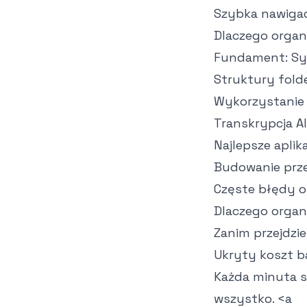
Szybka nawigac
Dlaczego organ
Fundament: Sys
Struktury fold
Wykorzystanie
Transkrypcja AI
Najlepsze aplik
Budowanie prz
Częste błędy o
Dlaczego organ
Zanim przejdzi
Ukryty koszt 
Każda minuta s
wszystko.
<a