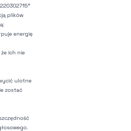
63220302715"
ją plików
ą:
rpuje energię
że ich nie
hwycić ulotne
ie zostać
oszczędność
 głosowego.