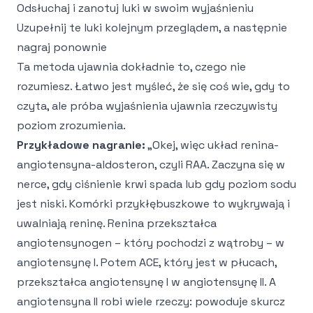
Odsłuchaj i zanotuj luki w swoim wyjaśnieniu
Uzupełnij te luki kolejnym przeglądem, a następnie
nagraj ponownie
Ta metoda ujawnia dokładnie to, czego nie
rozumiesz. Łatwo jest myśleć, że się coś wie, gdy to
czyta, ale próba wyjaśnienia ujawnia rzeczywisty
poziom zrozumienia.
Przykładowe nagranie:
„Okej, więc układ renina-
angiotensyna-aldosteron, czyli RAA. Zaczyna się w
nerce, gdy ciśnienie krwi spada lub gdy poziom sodu
jest niski. Komórki przykłębuszkowe to wykrywają i
uwalniają reninę. Renina przekształca
angiotensynogen – który pochodzi z wątroby – w
angiotensynę I. Potem ACE, który jest w płucach,
przekształca angiotensynę I w angiotensynę II. A
angiotensyna II robi wiele rzeczy: powoduje skurcz