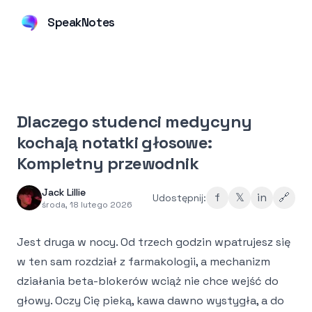
SpeakNotes
Dlaczego studenci medycyny
kochają notatki głosowe:
Kompletny przewodnik
Jack Lillie
f
𝕏
in
🔗
Udostępnij:
środa, 18 lutego 2026
Jest druga w nocy. Od trzech godzin wpatrujesz się
w ten sam rozdział z farmakologii, a mechanizm
działania beta-blokerów wciąż nie chce wejść do
głowy. Oczy Cię pieką, kawa dawno wystygła, a do