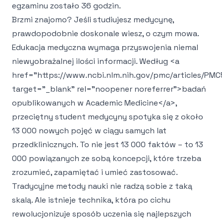
egzaminu zostało 36 godzin.
Brzmi znajomo? Jeśli studiujesz medycynę,
prawdopodobnie doskonale wiesz, o czym mowa.
Edukacja medyczna wymaga przyswojenia niemal
niewyobrażalnej ilości informacji. Według
<a
href="https://www.ncbi.nlm.nih.gov/pmc/articles/PM
target="_blank" rel="noopener noreferrer">
badań
opublikowanych w Academic Medicine
</a>
,
przeciętny student medycyny spotyka się z około
13 000 nowych pojęć w ciągu samych lat
przedklinicznych. To nie jest 13 000 faktów – to 13
000 powiązanych ze sobą koncepcji, które trzeba
zrozumieć, zapamiętać i umieć zastosować.
Tradycyjne metody nauki nie radzą sobie z taką
skalą. Ale istnieje technika, która po cichu
rewolucjonizuje sposób uczenia się najlepszych