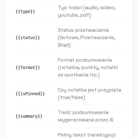
Typ treści (audio, wideo,
{{type}}
youtube, pdf)
Status przetwarzania
(Gotowe, Przetwarzanie,
{{status}}
Błąd)
Format podsumowania
(notatka, punkty, notatki
{{format}}
ze spotkania itp.)
Czy notatka jest przypięta
{{isPinned}}
(true/false)
Treść podsumowania
{{summary}}
wygenerowana przez AI
Pełny tekst transkrypcji