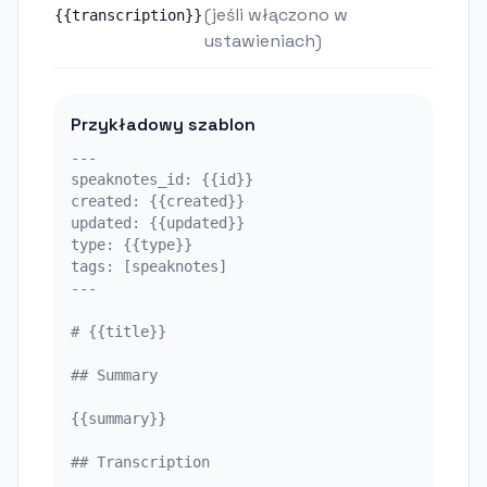
(jeśli włączono w
{{transcription}}
ustawieniach)
Przykładowy szablon
---

speaknotes_id: {{id}}

created: {{created}}

updated: {{updated}}

type: {{type}}

tags: [speaknotes]

---

# {{title}}

## Summary

{{summary}}

## Transcription
