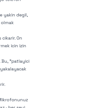
e yakin degil,
e olmak
 cikarir. On
mek icin izin
Bu, "patlayici
i yakalayacak
ir.
. Mikrofonunuz
z - her seyi