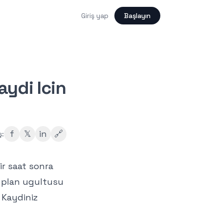
Giriş yap
Başlayın
aydi Icin
f
𝕏
in
🔗
ş:
ir saat sonra
 plan ugultusu
 Kaydiniz