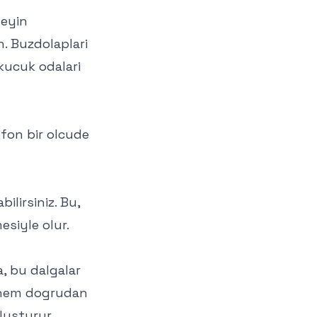
leyin
n. Buzdolaplari
kucuk odalari
fon bir olcude
ilirsiniz. Bu,
siyle olur.
a, bu dalgalar
z hem dogrudan
lusturur.