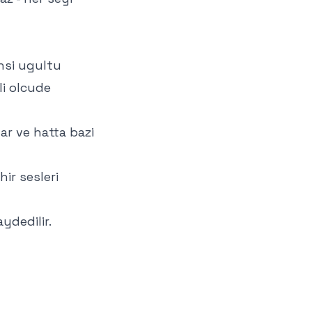
ansi ugultu
li olcude
lar ve hatta bazi
hir sesleri
ydedilir.