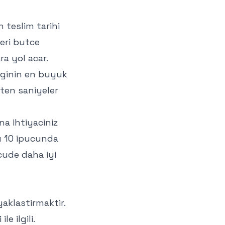
on teslim tarihi
eri butce
ra yol acar.
eceginin en buyuk
sten saniyeler
a ihtiyaciniz
u 10 ipucunda
cude daha iyi
aklastirmaktir.
e ilgili.