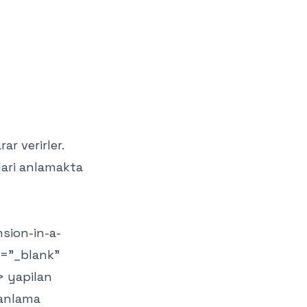
ar verirler.
lari anlamakta
sion-in-a-
="_blank"
>
yapilan
e anlama