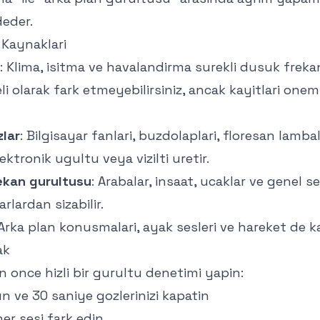
deder.
 Kaynaklari
: Klima, isitma ve havalandirma surekli dusuk frek
eli olarak fark etmeyebilirsiniz, ancak kayitlari onem
zlar
: Bilgisayar fanlari, buzdolaplari, floresan lamba
ktronik ugultu veya vizilti uretir.
mekan gurultusu
: Arabalar, insaat, ucaklar ve genel se
rlardan sizabilir.
 Arka plan konusmalari, ayak sesleri ve hareket de ka
ak
once hizli bir gurultu denetimi yapin:
n ve 30 saniye gozlerinizi kapatin
her sesi fark edin