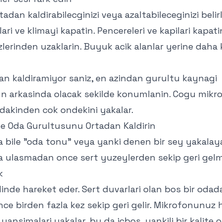
tadan kaldirabilecginizi veya azaltabileceginizi belir
i ve klimayi kapatin. Pencereleri ve kapilari kapati
erinden uzaklarin. Buyuk acik alanlar yerine daha 
an kaldiramiyor saniz, en azindan gurultu kaynagi
 arkasinda olacak sekilde konumlanin. Cogu mikro
dakinden cok ondekini yakalar.
ve Oda Gurultusunu Ortadan Kaldirin
a bile "oda tonu" veya yanki denen bir sey yakalayab
a ulasmadan once sert yuzeylerden sekip geri gelme
k
linde hareket eder. Sert duvarlari olan bos bir odad
ce birden fazla kez sekip geri gelir. Mikrofonunu
ansimalari yakalar, bu da icbos, yankili bir kalite o