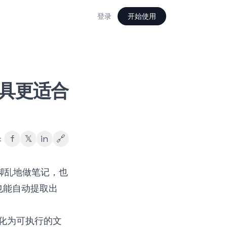
登录
开始使用
记工具更适合
f
𝕏
in
🔗
：
脚乱地做笔记，也
也能自动提取出
频转化为可执行的文