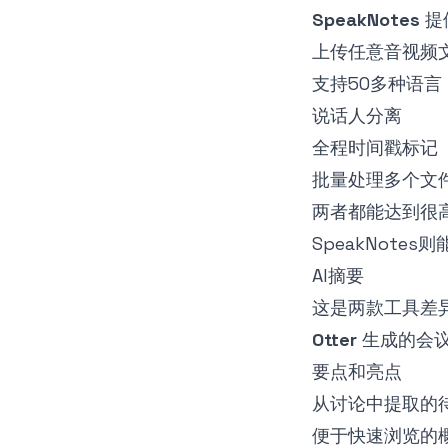
SpeakNotes
提
上传任意音视频
支持50多种语言
说话人分离
全程时间戳标记
批量处理多个文
两者都能达到很高
SpeakNot
AI摘要
这是两款工具差
Otter
生成的会
要点和亮点
从讨论中提取的
便于快速浏览的