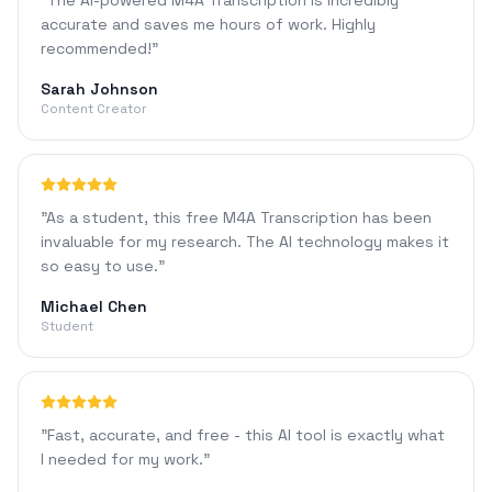
"
The AI-powered M4A Transcription is incredibly
accurate and saves me hours of work. Highly
recommended!
"
Sarah Johnson
Content Creator
"
As a student, this free M4A Transcription has been
invaluable for my research. The AI technology makes it
so easy to use.
"
Michael Chen
Student
"
Fast, accurate, and free - this AI tool is exactly what
I needed for my work.
"