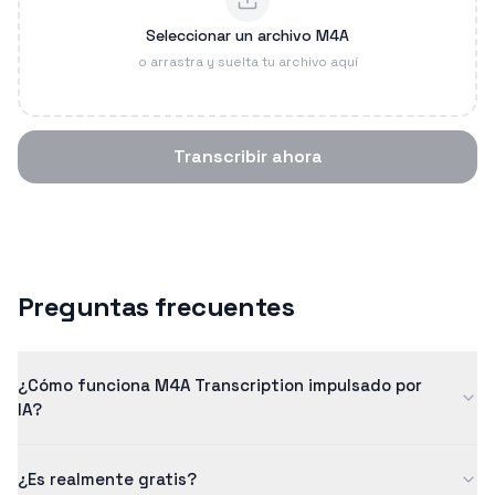
Seleccionar un archivo M4A
o arrastra y suelta tu archivo aquí
Transcribir ahora
Preguntas frecuentes
¿Cómo funciona M4A Transcription impulsado por
IA?
Nuestro m4a transcription utiliza inteligencia artificial
¿Es realmente gratis?
avanzada para convertir voz en texto con alta precisión. El