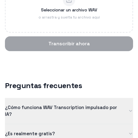
Seleccionar un archivo WAV
o arrastra y suelta tu archivo aquí
Transcribir ahora
Preguntas frecuentes
¿Cómo funciona WAV Transcription impulsado por
IA?
Nuestro wav transcription utiliza inteligencia artificial
¿Es realmente gratis?
avanzada para convertir voz en texto con alta precisión. El