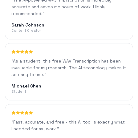
"
The AI-powered WAV Transcription is incredibly
accurate and saves me hours of work. Highly
recommended!
"
Sarah Johnson
Content Creator
"
As a student, this free WAV Transcription has been
invaluable for my research. The AI technology makes it
so easy to use.
"
Michael Chen
Student
"
Fast, accurate, and free - this AI tool is exactly what
I needed for my work.
"