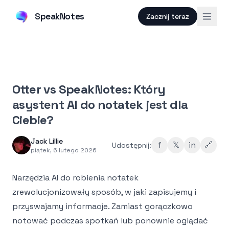
SpeakNotes
Zacznij teraz
Otter vs SpeakNotes: Który
asystent AI do notatek jest dla
Ciebie?
Jack Lillie
f
𝕏
in
🔗
Udostępnij:
piątek, 6 lutego 2026
Narzędzia AI do robienia notatek
zrewolucjonizowały sposób, w jaki zapisujemy i
przyswajamy informacje. Zamiast gorączkowo
notować podczas spotkań lub ponownie oglądać