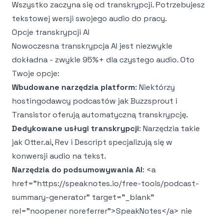
Wszystko zaczyna się od transkrypcji. Potrzebujesz
tekstowej wersji swojego audio do pracy.
Opcje transkrypcji AI
Nowoczesna transkrypcja AI jest niezwykle
dokładna - zwykle 95%+ dla czystego audio. Oto
Twoje opcje:
Wbudowane narzędzia platform
: Niektórzy
hostingodawcy podcastów jak Buzzsprout i
Transistor oferują automatyczną transkrypcję.
Dedykowane usługi transkrypcji
: Narzędzia takie
jak Otter.ai, Rev i Descript specjalizują się w
konwersji audio na tekst.
Narzędzia do podsumowywania AI
:
<a
href="https://speaknotes.io/free-tools/podcast-
summary-generator" target="_blank"
rel="noopener noreferrer">
SpeakNotes
</a>
nie