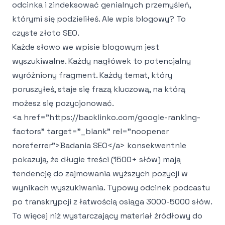
odcinka i zindeksować genialnych przemyśleń,
którymi się podzieliłeś. Ale wpis blogowy? To
czyste złoto SEO.
Każde słowo we wpisie blogowym jest
wyszukiwalne. Każdy nagłówek to potencjalny
wyróżniony fragment. Każdy temat, który
poruszyłeś, staje się frazą kluczową, na którą
możesz się pozycjonować.
<a href="https://backlinko.com/google-ranking-
factors" target="_blank" rel="noopener
noreferrer">
Badania SEO
</a>
konsekwentnie
pokazują, że długie treści (1500+ słów) mają
tendencję do zajmowania wyższych pozycji w
wynikach wyszukiwania. Typowy odcinek podcastu
po transkrypcji z łatwością osiąga 3000-5000 słów.
To więcej niż wystarczający materiał źródłowy do