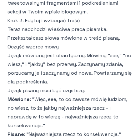
tweetowalnymi fragmentami i podkreśleniami
sekcji w Twoim wpisie blogowym.
Krok 3: Edytuj i wzbogać treść
Teraz nadchodzi właściwa praca pisarska.
Przekształcasz słowa mówione w treść pisaną.
Oczyść wzorce mowy
Język mówiony jest chaotyczny. Mówimy "eee," "no
wiesz," i "jakby" bez przerwy. Zaczynamy zdania,
porzucamy je i zaczynamy od nowa. Powtarzamy się
dla podkreślenia.
Język pisany musi być czystszy:
Mówione
: "Więc, eee, to co zawsze mówię ludziom,
no wiesz, to że jakby najważniejsza rzecz - i
naprawdę w to wierzę - najważniejsza rzecz to
konsekwencja."
Pisane
: "Najważniejsza rzecz to konsekwencja."