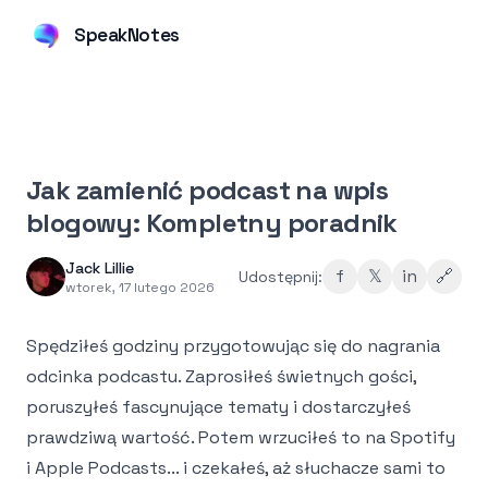
SpeakNotes
Jak zamienić podcast na wpis
blogowy: Kompletny poradnik
Jack Lillie
f
𝕏
in
🔗
Udostępnij:
wtorek, 17 lutego 2026
Spędziłeś godziny przygotowując się do nagrania
odcinka podcastu. Zaprosiłeś świetnych gości,
poruszyłeś fascynujące tematy i dostarczyłeś
prawdziwą wartość. Potem wrzuciłeś to na Spotify
i Apple Podcasts... i czekałeś, aż słuchacze sami to