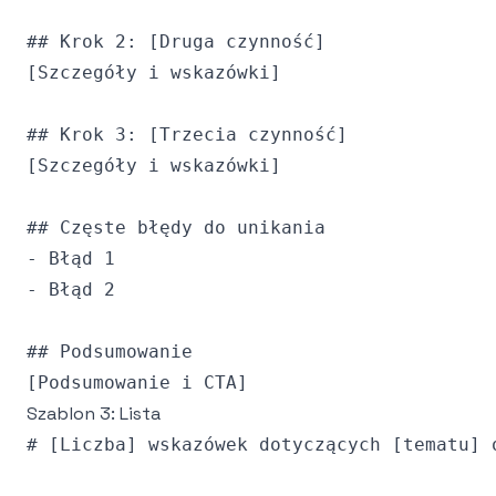
## Krok 2: [Druga czynność]

[Szczegóły i wskazówki]

## Krok 3: [Trzecia czynność]

[Szczegóły i wskazówki]

## Częste błędy do unikania

- Błąd 1

- Błąd 2

## Podsumowanie

Szablon 3: Lista
# [Liczba] wskazówek dotyczących [tematu] o